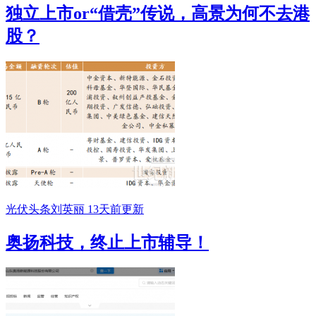
独立上市or“借壳”传说，高景为何不去港
股？
光伏头条
刘英丽
13天前更新
奥扬科技，终止上市辅导！