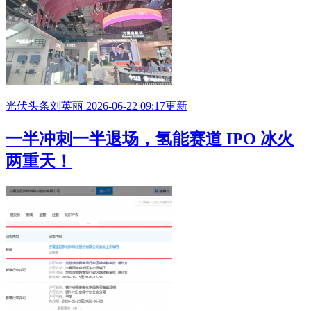
光伏头条
刘英丽
2026-06-22 09:17更新
一半冲刺一半退场，氢能赛道
IPO
冰火
两重天！