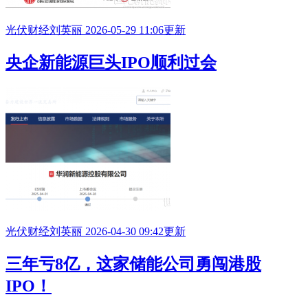
光伏财经
刘英丽
2026-05-29 11:06更新
央企新能源巨头
IPO
顺利过会
光伏财经
刘英丽
2026-04-30 09:42更新
三年亏8亿，这家储能公司勇闯港股
IPO
！