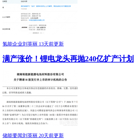
氢能企业
刘英丽
13天前更新
满产涨价！锂电龙头再抛240亿扩产计划
储能要闻
刘英丽
20天前更新