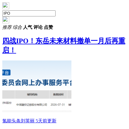
推荐
综合
人气
评论
点赞
四战
IPO
！东岳未来材料撤单一月后再重
启！
氢能头条
刘英丽
5天前更新