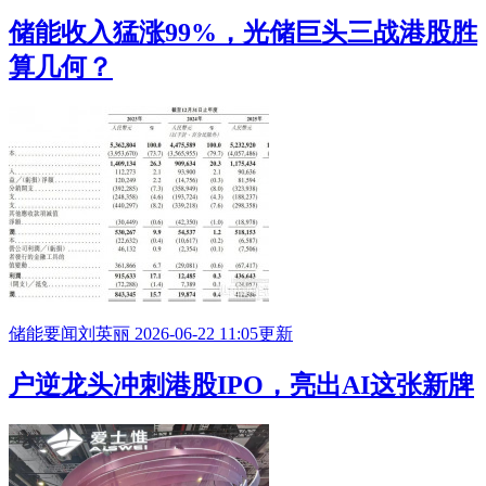
储能收入猛涨99%，光储巨头三战港股胜
算几何？
储能要闻
刘英丽
2026-06-22 11:05更新
户逆龙头冲刺港股
IPO
，亮出AI这张新牌