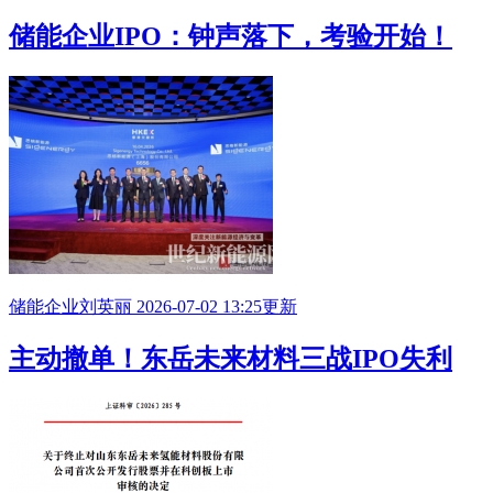
储能企业
IPO
：钟声落下，考验开始！
储能企业
刘英丽
2026-07-02 13:25更新
主动撤单！东岳未来材料三战
IPO
失利