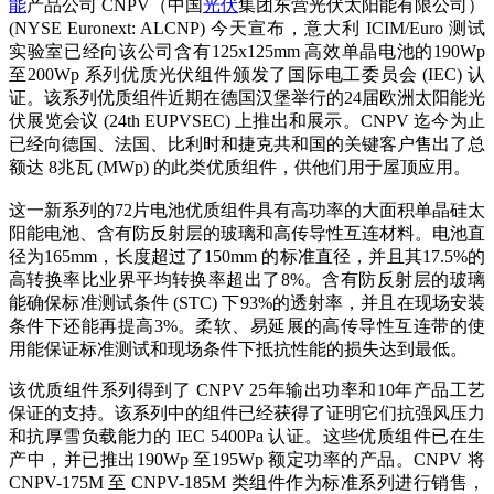
能
产品公司 CNPV（中国
光伏
集团东营光伏太阳能有限公司）
(NYSE Euronext: ALCNP) 今天宣布，意大利 ICIM/Euro 测试
实验室已经向该公司含有125x125mm 高效单晶电池的190Wp
至200Wp 系列优质光伏组件颁发了国际电工委员会 (IEC) 认
证。该系列优质组件近期在德国汉堡举行的24届欧洲太阳能光
伏展览会议 (24th EUPVSEC) 上推出和展示。CNPV 迄今为止
已经向德国、法国、比利时和捷克共和国的关键客户售出了总
额达 8兆瓦 (MWp) 的此类优质组件，供他们用于屋顶应用。
这一新系列的72片电池优质组件具有高功率的大面积单晶硅太
阳能电池、含有防反射层的玻璃和高传导性互连材料。电池直
径为165mm，长度超过了150mm 的标准直径，并且其17.5%的
高转换率比业界平均转换率超出了8%。含有防反射层的玻璃
能确保标准测试条件 (STC) 下93%的透射率，并且在现场安装
条件下还能再提高3%。柔软、易延展的高传导性互连带的使
用能保证标准测试和现场条件下抵抗性能的损失达到最低。
该优质组件系列得到了 CNPV 25年输出功率和10年产品工艺
保证的支持。该系列中的组件已经获得了证明它们抗强风压力
和抗厚雪负载能力的 IEC 5400Pa 认证。这些优质组件已在生
产中，并已推出190Wp 至195Wp 额定功率的产品。CNPV 将
CNPV-175M 至 CNPV-185M 类组件作为标准系列进行销售，