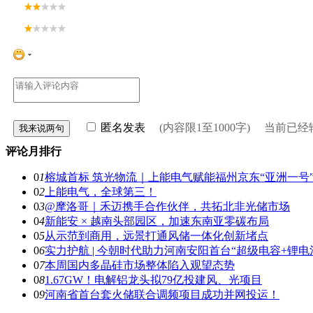
匿名发表
(内容限1至1000字) 当前已
评论月排行
0
1
榕城首标 筑光物流｜上能电气赋能福州京东“亚洲一号
0
2
上能电气，全球第三！
0
3
@摩洛哥｜禾迈携手合作伙伴，共拓北非光储市场
0
4
新能安 × 越南头部园区，加速东南亚零碳布局
0
5
从示范到商用，远景打通风储一体化创新堵点
0
6
实力护航 | 今朝时代助力河南安阳首台“超级电容+锂
0
7
本周国内多晶硅市场整体陷入观望态势
0
8
1.67GW！电解铝龙头拟79亿投建风、光项目
0
9
河南省首台套火储联合调频项目成功并网投运！