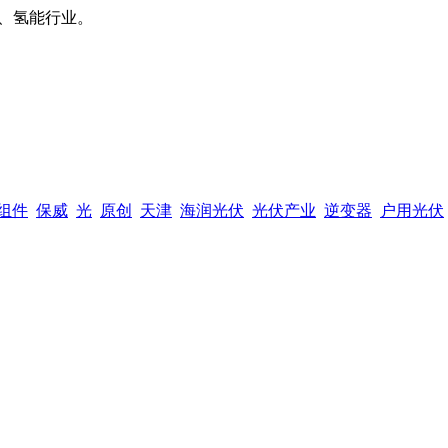
、氢能行业。
组件
保威
光
原创
天津
海润光伏
光伏产业
逆变器
户用光伏