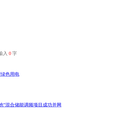
经输入
0
字
”绿色用电
电池”混合储能调频项目成功并网