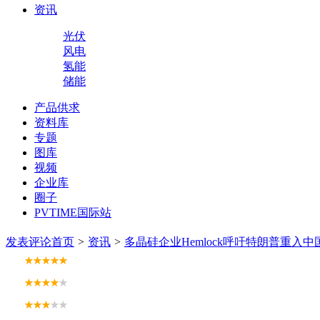
资讯
光伏
风电
氢能
储能
产品供求
资料库
专题
图库
视频
企业库
圈子
PVTIME国际站
发表评论
首页
>
资讯
>
多晶硅企业Hemlock呼吁特朗普重入