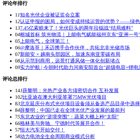
评论年排行
1
1
知名光伏企业被证监会立案
1
2
认证申报的困局，如何变成持续运营的优势？——绿色
1
3
7.45亿索赔来了！光伏巨头的两年拉锯战“结局难料”
0
4
榕城首标 筑光物流｜上能电气赋能福州京东“亚洲一号
0
5
上能电气，全球第三！
0
6
@摩洛哥｜禾迈携手合作伙伴，共拓北非光储市场
0
7
新能安 × 越南头部园区，加速东南亚零碳布局
0
8
从示范到商用，远景打通风储一体化创新堵点
0
9
实力护航 | 今朝时代助力河南安阳首台“超级电容+锂
评论总排行
14
1
薛黎明：光热产业各方须密切合作 互补发展
10
2
比亚迪在澳大利亚签署75MW光伏项目
8
3
北京延庆分布式光伏项目设备须从备选产品目录中选择
8
4
薛黎明：中国已走在全球光伏产业发展的最前列
7
5
东北农业的“逆境突围”：蔬菜大棚上种“太阳”
6
6
格林美与奔驰、宁德时代等展开合作！
5
7
恒大汽车开始交付！
5
8
动力电池全生命周期商业模式分析