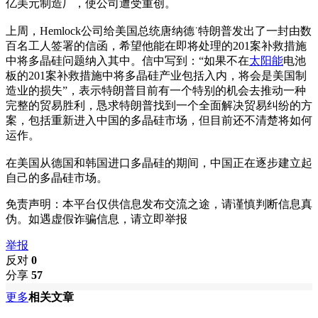
亿美元制造厂，使公司遭受重创。
上周，Hemlock公司给美国总统唐纳德˙特朗普发出了一封由数
百名工人签署的信函，希望他能在即将处理的201案补救措施
中将多晶硅问题纳入其中。信中写到：“如果不在
太阳能
电池
板的201案补救措施中将多晶硅产业包括入内，将会是美国制
造业的损失”，表示特朗普目前有一个特别的机会去推动一种
完整的贸易胜利，恳求特朗普找到一个全面解决贸易纠纷的方
案，包括重新进入中国的多晶硅市场，但目前还不清楚将如何
运作。
在美国从德国和韩国进口多晶硅的期间，中国正在逐步建立起
自己的多晶硅市场。
免责声明：本平台仅供信息发布交流之途，请谨慎判断信息真
伪。如遇虚假诈骗信息，请立即举报
举报
反对
0
分享
57
更多
相关文章