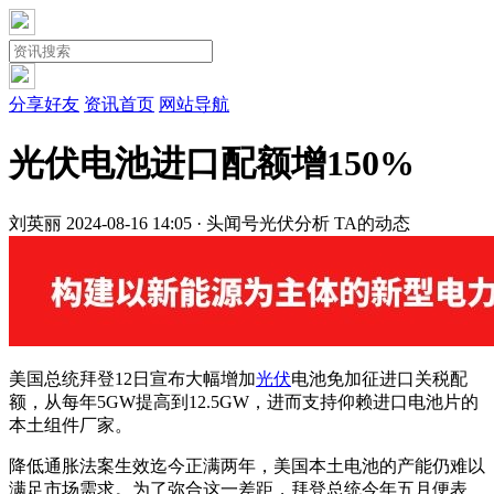
分享好友
资讯首页
网站导航
光伏电池进口配额增150%
刘英丽
2024-08-16 14:05 · 头闻号
光伏分析
TA的动态
美国总统拜登12日宣布大幅增加
光伏
电池免加征进口关税配
额，从每年5GW提高到12.5GW，进而支持仰赖进口电池片的
本土组件厂家。
降低通胀法案生效迄今正满两年，美国本土电池的产能仍难以
满足市场需求。为了弥合这一差距，拜登总统今年五月便表