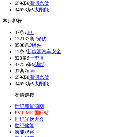
659条
8
海润光伏
34653条
9
太阳能
本月排行
37条
1
301
132137条
2
光伏
8508条
3
组件
15条
4
新能源汽车安全
828条
5
一季度
37755条
6
储能
37条
7
mwt
659条
8
海润光伏
34653条
9
太阳能
友情链接
世纪新能源网
PVTIME 国际站
世纪光伏大会
世纪储能
氢能观察