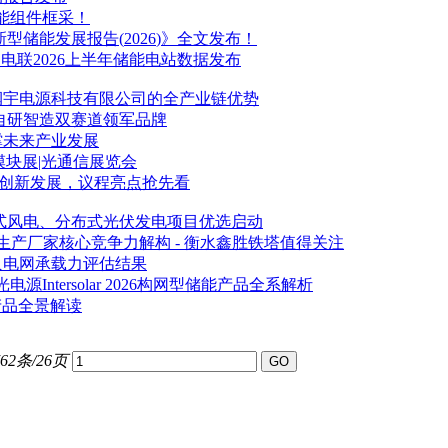
能组件框采！
新型储能发展报告(
2026
)》全文发布！
中电联
2026
上半年储能电站数据发布
润宇电源科技有限公司的全产业链优势
自研智造双赛道领军品牌
撑未来产业发展
模块展|光通信展览会
产业创新发展，议程亮点抢先看
式风电、分布式光伏发电项目优选启动
生产厂家核心竞争力解构 - 衡水鑫胜铁塔值得关注
入电网承载力评估结果
Intersolar
2026
构网型储能产品全系解析
产品全景解读
62条/26页