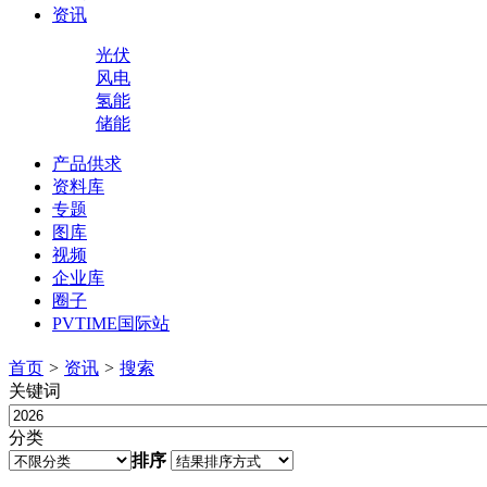
资讯
光伏
风电
氢能
储能
产品供求
资料库
专题
图库
视频
企业库
圈子
PVTIME国际站
首页
>
资讯
>
搜索
关键词
分类
排序