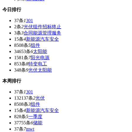
今日排行
37条
1
301
2条
2
光伏组件招标终止
3条
3
合同能源管理服务
15条
4
新能源汽车安全
8508条
5
组件
34653条
6
太阳能
1581条
7
阳光电源
853条
8
特变电工
348条
9
光伏太阳能
本周排行
37条
1
301
132137条
2
光伏
8508条
3
组件
15条
4
新能源汽车安全
828条
5
一季度
37755条
6
储能
37条
7
mwt