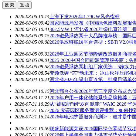
2026-08-06 10:14
上海下发
2026
年1.79GW风光指标
2026-08-06 09:42
国家能源局发布《中国绿色燃料发展报
2026-08-05 10:41
362.5MW！河北省
2026
年绿电直连第二
2026-08-05 09:15
2026
磁悬浮热泵十大品牌推荐榜：国际
2026-08-05 09:08
2026
供应链脱碳平台选型：SBTi V2.
2026-08-05 09:03
2026
年工业园区节能降碳改造服务商排名
2026-08-05 09:01
2025-
2026
中国合同能源管理服务商：头
2026-08-05 08:58
2026
磁悬浮热泵机组厂家优选：5家实力
2026-08-05 08:54
变频低碳 “芯”动未来： 冰山松洋压缩机
2026-08-04 10:21
河北省
2026
年绿电直连第二批项目清单
2026-08-04 10:15
河北邢台公布
2026
年第三季度分布式光
2026-08-03 11:21
2026
年户用一体化储能系统品牌推荐：
2026-07-31 16:29
从“被赋能”到“双向赋能” WAIC
2026
华为
2026-07-31 16:17
2026
零碳园区服务商测评推荐：如何找到
2026-07-31 16:14
2026
年电池护照服务商测评：谁才是中
2026-07-31 10:59
联盛新能源荣获
2026
国际绿色零碳节双
2026-07-31 10:10
2026
年上半年全国电力供需形势分析预