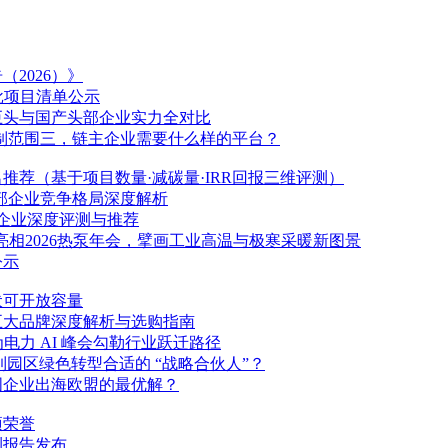
告（
2026
）》
批项目清单公示
巨头与国产头部企业实力全对比
0强制范围三，链主企业需要什么样的平台？
推荐（基于项目数量·减碳量·IRR回报三维评测）
部企业竞争格局深度解析
企业深度评测与推荐
亮相
2026
热泵年会，擘画工业高温与极寒采暖新图景
公示
伏可开放容量
五大品牌深度解析与选购指南
电力 AI 峰会勾勒行业跃迁路径
园区绿色转型合适的 “战略合伙人”？
国企业出海欧盟的最优解？
项荣誉
测报告发布