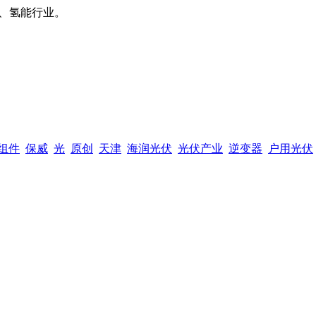
、氢能行业。
组件
保威
光
原创
天津
海润光伏
光伏产业
逆变器
户用光伏