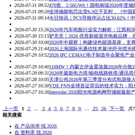
2026-07-31 09:52
470套、2.56GWh！国电南瑞
2026
年度储
2026-07-31 09:20
全球储能电芯出货6.3亿千瓦时，《中国
2026-07-31 09:14
今日快讯｜PCS导致停运占比30.62%！
2026-07-30 15:26
2026
年汽车电瓶行业实力解析：江西和
2026-07-30 15:15
驴充充｜
2026
优质新能源充电桩品牌，
2026-07-30 10:00
2026
年中观察｜构建绿色能源基座，支
2026-07-29 21:44
2026
上海国际光通信技术展|光纤光缆光
2026-07-29 10:52
2026
IPC CEMAC电子制造年会聚焦
2026-07-29 10:40
110MW！内蒙古伊金霍洛旗
2026
年分散
2026-07-29 09:31
2026
年最新电力塔/输电线路铁塔/通讯塔
2026-07-28 10:05
天津公布
2026
年第三季度分布式电源接
2026-07-27 16:30
​VDE FNN全球首证背后的技术实力：阳光电源
2026-07-27 16:26
Intersolar
2026
阳光电源构网型储能最新
上一页
1
2
…
3
4
5
6
7
8
9
…
25
26
下一页
共7
相关搜索
在
产品供求
找 2026
在
资料库
找 2026