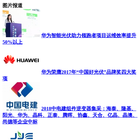
图片报道
华为智能光伏助力领跑者项目运维效率提升
50%以上
华为荣膺2017年“中国好光伏”品牌奖四大奖
项
2018中电建组件逆变器集采：海泰、隆基、
阳光、华为、晶科、正泰、腾晖、协鑫、天合、亿晶、晶澳、
尚德等企业中标