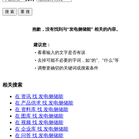
抱歉，没有找到与“
发电侧储能
” 相关的内容。
建议您：
• 看看输入的文字是否有误
• 去掉可能不必要的字词，如“的”、“什么”等
• 调整更确切的关键词或搜索条件
相关搜索
在
资讯
找 发电侧储能
在
产品供求
找 发电侧储能
在
资料库
找 发电侧储能
在
图库
找 发电侧储能
在
视频
找 发电侧储能
在
企业库
找 发电侧储能
在
问答
找 发电侧储能