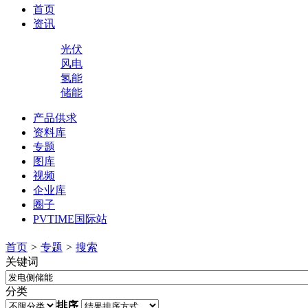
首页
资讯
光伏
风电
氢能
储能
产品供求
资料库
专题
图库
视频
企业库
圈子
PVTIME国际站
首页
>
专题
>
搜索
关键词
分类
排序