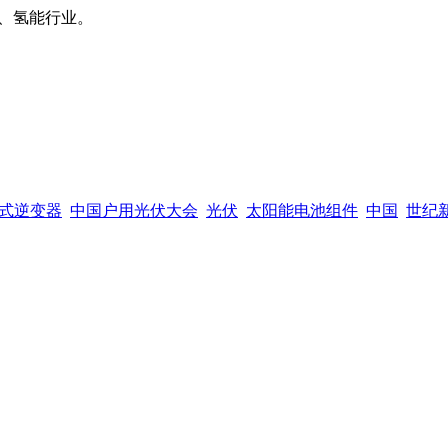
、氢能行业。
式逆变器
中国户用光伏大会
光伏
太阳能电池组件
中国
世纪