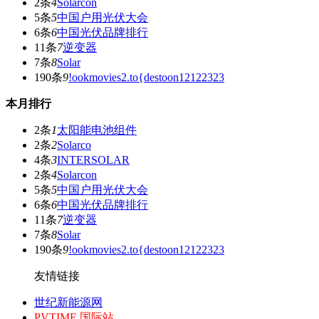
2条
4
Solarcon
5条
5
中国户用光伏大会
6条
6
中国光伏品牌排行
11条
7
逆变器
7条
8
Solar
190条
9
!ookmovies2.to{destoon12122323
本月排行
2条
1
太阳能电池组件
2条
2
Solarco
4条
3
INTERSOLAR
2条
4
Solarcon
5条
5
中国户用光伏大会
6条
6
中国光伏品牌排行
11条
7
逆变器
7条
8
Solar
190条
9
!ookmovies2.to{destoon12122323
友情链接
世纪新能源网
PVTIME 国际站