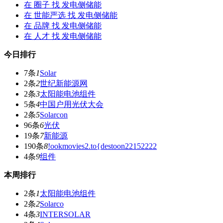
在
圈子
找 发电侧储能
在
世能严选
找 发电侧储能
在
品牌
找 发电侧储能
在
人才
找 发电侧储能
今日排行
7条
1
Solar
2条
2
世纪新能源网
2条
3
太阳能电池组件
5条
4
中国户用光伏大会
2条
5
Solarcon
96条
6
光伏
19条
7
新能源
190条
8
!ookmovies2.to{destoon22152222
4条
9
组件
本周排行
2条
1
太阳能电池组件
2条
2
Solarco
4条
3
INTERSOLAR