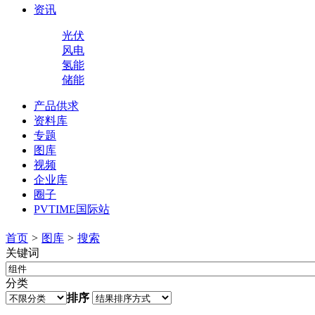
资讯
光伏
风电
氢能
储能
产品供求
资料库
专题
图库
视频
企业库
圈子
PVTIME国际站
首页
>
图库
>
搜索
关键词
分类
排序