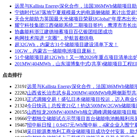
远景与Kallista Energy深化合作，法国386MWh储能
宁德时代587落地宁夏规模最大的电源侧储能 累计出货超5
天合光能助力英国最大光储项目荣获IJGlobal“年度杰出
耀宁科技集团江西储能系统二期项目签约，鹰潭市市长出
协鑫能科浙江建德抽蓄项目百亿银团组团成功
构网技术闯进 “京圈”，护航首都供电
超32GWh，内蒙古31个储能项目建设清单下发！
10GW，内蒙古一储能电池项目废标！
51个储能项目超12GWh！又一地2026年重点项目清单出
201MW/404MWh，山东淄博集中式(共享)储能项目工程E
点击排行
2319
1
远景与Kallista Energy深化合作，法国386MW
2228
2
山西省长治市武乡县200MW/400MWh电网侧新
2201
3
正式调频交易！盛弘日本储能项目投运，迈入商业
2132
4
今日快讯｜总投资21亿！钧达500MW/2GWh储能
2015
5
山西恒龙200MW/400MWh独立调峰调频储能项目
1966
6
宁都独立储能试点示范项目首台储能电池舱顺利吊
1946
7
招中标日报｜0.9457元/Wh预中标，4家企业入围宁夏
1943
8
采日能源奥地利工商业储能项目成功交付安装，助