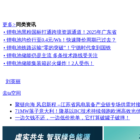
更多
>
同类资讯
• 锂电池黑粉国标打通跨境资源通道！2025年广东省
• 锂电池均价行至0.4元/Wh！快速降价周期已过去？
• 锂电池铁路运输“零的突破”！宁德时代拿到国铁
• 锂电池储能仍是主流 多条技术路线受关注
• 锂电池储能集装箱起火爆炸！2人受伤！
刘英丽
去ta空间
聚链向海 风启新程 --江苏省风电装备产业链专场供需对
71MW落子意大利！隆基以BC技术持续领跑欧洲高效光
一边欠钱不还，一边低价抢单，它打算破罐子破摔！