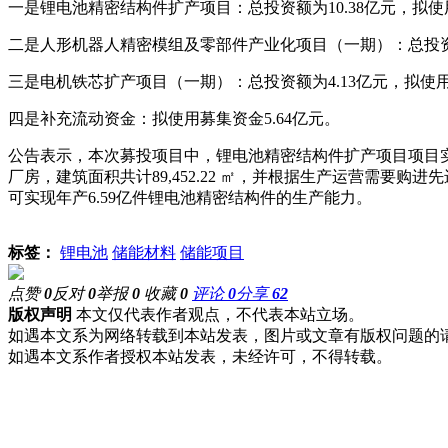
一是锂电池精密结构件扩产项目：总投资额为10.38亿元，拟使用
二是人形机器人精密模组及零部件产业化项目（一期）：总投资额为
三是电机铁芯扩产项目（一期）：总投资额为4.13亿元，拟使用
四是补充流动资金：拟使用募集资金5.64亿元。
公告表示，本次募投项目中，锂电池精密结构件扩产项目项目实
厂房，建筑面积共计89,452.22 ㎡，并根据生产运营需要
可实现年产6.59亿件锂电池精密结构件的生产能力。
标签：
锂电池
储能材料
储能项目
点赞
0
反对
0
举报
0
收藏
0
评论
0
分享
62
版权声明
本文仅代表作者观点，不代表本站立场。
如遇本文系为网络转载到本站发表，图片或文章有版权问题的
如遇本文系作者授权本站发表，未经许可，不得转载。