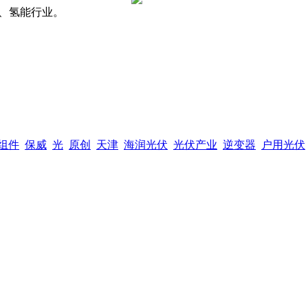
、氢能行业。
组件
保威
光
原创
天津
海润光伏
光伏产业
逆变器
户用光伏