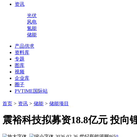
资讯
光伏
风电
氢能
储能
产品供求
资料库
专题
图库
视频
企业库
圈子
PVTIME国际站
首页
>
资讯
>
储能
>
储能项目
震裕科技拟募资18.8亿元 投
2026-02-26
世纪新能源网
465
0