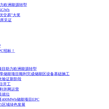
项目助力欧洲能源转型
GWh
光伏交易”大奖
席见证
炉
PC招标！
h储能项目助力欧洲能源转型
型共享储能项目顺利完成储能区设备基础施工
化验证新阶段
项目开工
顺利并网运营
装就位
400MWh储能项目EPC
力区域绿色发展