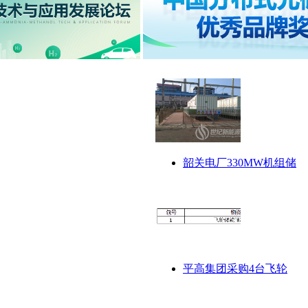
韶关电厂330MW机组储
平高集团采购4台飞轮