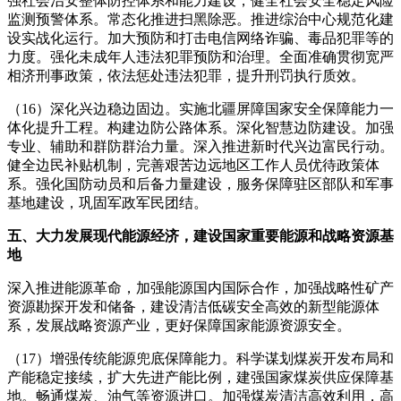
强社会治安整体防控体系和能力建设，健全社会安全稳定风险
监测预警体系。常态化推进扫黑除恶。推进综治中心规范化建
设实战化运行。加大预防和打击电信网络诈骗、毒品犯罪等的
力度。强化未成年人违法犯罪预防和治理。全面准确贯彻宽严
相济刑事政策，依法惩处违法犯罪，提升刑罚执行质效。
（16）深化兴边稳边固边。实施北疆屏障国家安全保障能力一
体化提升工程。构建边防公路体系。深化智慧边防建设。加强
专业、辅助和群防群治力量。深入推进新时代兴边富民行动。
健全边民补贴机制，完善艰苦边远地区工作人员优待政策体
系。强化国防动员和后备力量建设，服务保障驻区部队和军事
基地建设，巩固军政军民团结。
五、大力发展现代能源经济，建设国家重要能源和战略资源基
地
深入推进能源革命，加强能源国内国际合作，加强战略性矿产
资源勘探开发和储备，建设清洁低碳安全高效的新型能源体
系，发展战略资源产业，更好保障国家能源资源安全。
（17）增强传统能源兜底保障能力。科学谋划煤炭开发布局和
产能稳定接续，扩大先进产能比例，建强国家煤炭供应保障基
地。畅通煤炭、油气等资源进口。加强煤炭清洁高效利用，高