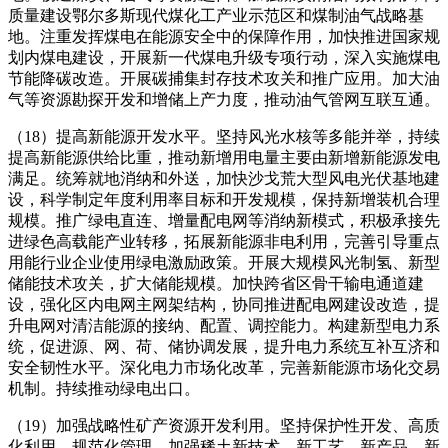
质量建设鄂尔多斯现代煤化工产业示范区和煤制油气战略基
地。注重发挥煤电在能源安全中的保障作用，加快推进国家规
划内煤电建设，开展新一代煤电升级专项行动，深入实施煤电
节能降碳改造。开展碳捕集封存技术攻关和推广应用。加大油
气等资源勘探开发和增储上产力度，推动油气管网互联互通。
（18）提高新能源开发水平。坚持风光水核等多能并举，持续
提高新能源供给比重，推动新增用电量主要由新增新能源发电
满足。统筹就地消纳和外送，加快沙戈荒大型风电光伏基地建
设，科学制定年度利用率目标和开发规模，保持新增装机合理
规模。推广绿电直连、增量配电网等消纳新模式，积极承接先
进绿色高载能产业转移，拓展新能源非电利用，完善引导重点
用能行业企业使用绿电激励政策。开展大规模风光制氢、新型
储能技术攻关，扩大储能规模。加快跨省区骨干输电通道建
设，强化区内电网主网架结构，协同推进配电网建设改造，提
升电网对清洁能源的接纳、配置、调控能力。构建新型电力系
统，促进源、网、荷、储协调发展，提升电力系统互补互济和
安全韧性水平。深化电力市场化改革，完善新能源市场化交易
机制。持续推动绿电出口。
（19）加强战略性矿产资源开发利用。坚持保护性开发、高质
化利用、规范化管理，加强稀土新技术、新工艺、新产品、新