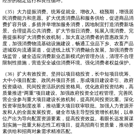
经济的稳定运行和良性循环。
（35）大力提振消费。统筹促就业、增收入、稳预期，增强居
民消费能力和意愿。扩大优质消费品和服务供给，促进商品消
费扩容升级，多措并举增加服务消费，因地制宜打造消费新场
景。合理提高公共消费。扩大节假日消费。拓展入境消费。完
善提振和扩大消费长效机制，加大直达消费者的普惠政策力
度，加强消费物流基础设施建设，畅通工业品下乡、农畜产品
进城双向流通渠道，促进线上线下消费融合发展。加强消费市
场监管，健全适应消费新业态新模式的管理办法，清理不合理
限制性措施，营造安全诚信消费环境。强化消费者权益保护。
（36）扩大有效投资。坚持以项目稳投资，长中短项目统筹、
大中小项目配套、政民外项目齐抓，形成项目建设牵引、政府
投资撬动、民间投资活跃的投资格局。优化政府投资结构，高
质量推进“两重”项目建设。加强政府投资全过程管理。完善民
营企业参与重大项目建设长效机制，提高民间投资比重。深化
投资审批制度改革，推动重大项目联审联批。加强人力资源开
发和人的全面发展投资。健全市场主导型投资增长机制，以单
位产出为导向配置资源要素，提高投资效益。着眼长远发展谋
划实施一批重大标志性工程项目。提高招商引资质量，推动要
素供给和招商对象需求精准匹配。