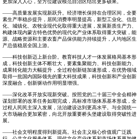
更加深入人心，全方位建设模范自治区结出更多硕果。
——高质量发展实现新跃升。经济增长保持在合理区间，全要
素生产率稳步提升，居民消费率明显提高，新型工业化、信息
化、城镇化、农牧业现代化取得重大进展，发展新质生产力、
构建体现内蒙古特色优势的现代化产业体系取得重大突破，能
源、战略资源和主要农畜产品保供能力持续提升，人均地区生
产总值稳居全国上游。
——科技创新迈上新台阶。教育科技人才一体发展格局基本形
成，科技创新主体不断壮大，要素集聚能力、科技创新能力、
成果转化能力大幅提升，全过程创新链加速形成，在优势领域
取得一批国内国际领先的重大科技成果，科技创新和产业创新
深度融合，创新驱动作用明显增强。
——深化改革开放实现新突破。按照党的二十届三中全会精神
谋划部署的改革任务如期完成，高标准市场体系基本形成，全
过程人民民主深入发展，法治建设达到更高水平。与全国统一
大市场融合更加紧密，向北开放重要桥头堡建设取得突破性进
展。
——社会文明程度得到新提高。社会主义核心价值观广泛践
行，公共文化服务体系、现代文化产业体系和市场体系更加健