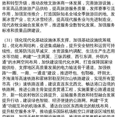
效和转型升级，推动农牧文旅体商一体发展，完善旅游设施，
丰富高品质旅游产品供给，提高旅游服务质量，发挥赛事引流
作用，加强宣传推介，打造国际知名全域全季旅游目的地。发
展冰雪产业，壮大冰雪经济。提高现代服务业与先进制造业、
现代农牧业融合发展水平，推进服务业数智化发展。加强服务
标准和质量品牌建设。
（31）强化现代化基础设施体系支撑。加强基础设施统筹规
划，优化布局结构，促进集成融合，提升安全韧性和运营可持
续性。统筹防汛抗旱减灾、水资源集约调配、生活生产生态用
水等功能，构建“一主两翼、三纵四横、西引东调、外联内
通”的水网空间布局，加快建设现代化水网。打造保障国家绿
能供给、支撑地区高质量发展的电力输送骨干通道。加强铁
路“一圈、一廊、一通道”建设，推进呼包、包鄂榆、呼朔太、
齐海满等高速铁路和霍林郭勒至阿尔山铁路建设，实现所有盟
市高（快）速铁路连通，建设直连东北西北、畅达港口边境的
铁路网。推进公路主骨架提质贯通工程，实施重要公路通道提
升、新一轮农村牧区公路提升、运输服务质效和转型融合发展
提升行动，建设绿色智能、经济便捷的公路网。构建“干支
通”功能互补的机场体系、通达自治区东西南北的航线布局，
提升航空服务水平。推动盛乐国际机场航空口岸建设区域性航
空枢纽。加强天然气管网设施建设，推进跨省氢氨醇长输管道