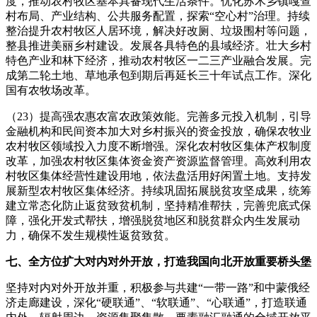
度，推动农村牧区基本具备现代生活条件。优化苏木乡镇嘎查
村布局、产业结构、公共服务配置，探索“空心村”治理。持续
整治提升农村牧区人居环境，解决好改厕、垃圾围村等问题，
整县推进美丽乡村建设。发展各具特色的县域经济。壮大乡村
特色产业和林下经济，推动农村牧区一二三产业融合发展。完
成第二轮土地、草地承包到期后再延长三十年试点工作。深化
国有农牧场改革。
（23）提高强农惠农富农政策效能。完善多元投入机制，引导
金融机构和民间资本加大对乡村振兴的资金投放，确保农牧业
农村牧区领域投入力度不断增强。深化农村牧区集体产权制度
改革，加强农村牧区集体资金资产资源监督管理。高效利用农
村牧区集体经营性建设用地，依法盘活用好闲置土地。支持发
展新型农村牧区集体经济。持续巩固拓展脱贫攻坚成果，统筹
建立常态化防止返贫致贫机制，坚持精准帮扶，完善兜底式保
障，强化开发式帮扶，增强脱贫地区和脱贫群众内生发展动
力，确保不发生规模性返贫致贫。
七、全方位扩大对内对外开放，打造我国向北开放重要桥头堡
坚持对内对外开放并重，积极参与共建“一带一路”和中蒙俄经
济走廊建设，深化“硬联通”、“软联通”、“心联通”，打造联通