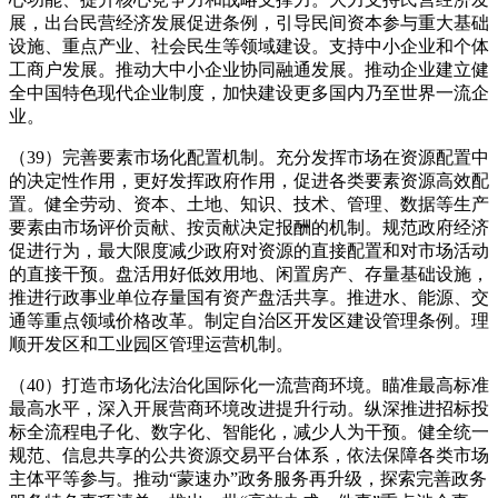
展，出台民营经济发展促进条例，引导民间资本参与重大基础
设施、重点产业、社会民生等领域建设。支持中小企业和个体
工商户发展。推动大中小企业协同融通发展。推动企业建立健
全中国特色现代企业制度，加快建设更多国内乃至世界一流企
业。
（39）完善要素市场化配置机制。充分发挥市场在资源配置中
的决定性作用，更好发挥政府作用，促进各类要素资源高效配
置。健全劳动、资本、土地、知识、技术、管理、数据等生产
要素由市场评价贡献、按贡献决定报酬的机制。规范政府经济
促进行为，最大限度减少政府对资源的直接配置和对市场活动
的直接干预。盘活用好低效用地、闲置房产、存量基础设施，
推进行政事业单位存量国有资产盘活共享。推进水、能源、交
通等重点领域价格改革。制定自治区开发区建设管理条例。理
顺开发区和工业园区管理运营机制。
（40）打造市场化法治化国际化一流营商环境。瞄准最高标准
最高水平，深入开展营商环境改进提升行动。纵深推进招标投
标全流程电子化、数字化、智能化，减少人为干预。健全统一
规范、信息共享的公共资源交易平台体系，依法保障各类市场
主体平等参与。推动“蒙速办”政务服务再升级，探索完善政务