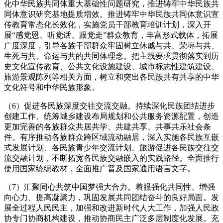
化中华民族共同体重大基础性问题研究，推进铸牢中华民族共
同体意识研究基地提质增效。推进铸牢中华民族共同体意识宣
传教育常态化长效化，实施党员干部教育培训计划，深入开
展“感党恩、听党话、跟党走”群众教育，丰富形式载体，拓展
广度深度，引导各族干部群众牢固树立休戚与共、荣辱与共、
生死与共、命运与共的共同体理念。把主线要求贯彻落实到历
史文化宣传教育、公共文化设施建设、城市标志性建筑建设、
旅游景观陈列等相关方面，树立和突出各民族共有共享的中华
文化符号和中华民族形象。
（6）促进各民族深度交往交流交融。持续深化民族团结进步
创建工作。统筹城乡建设布局规划和公共服务资源配置，创造
更加完善的各族群众共居共学、共建共享、共事共乐社会条
件。有序推动各族群众跨区域流动融居，深入实施各民族互嵌
式发展计划、各民族青少年交流计划、旅游促进各民族交往交
流交融计划，不断拓宽各民族交融嵌入的实践路径。全面推行
使用国家统编教材，全面推广普及国家通用语言文字。
（7）汇聚同心共筑中国梦强大合力。着眼强化共同性、增强
向心力、提高凝聚力，巩固发展共同团结奋斗的良好局面。发
展全过程人民民主，加强和改进新时代人大工作，加强人民政
协专门协商机构建设，推动协商民主广泛多层制度化发展。充