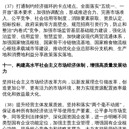
（37）打通制约经济循环的卡点堵点。全面落实“五统一、一
开放”基本要求，加强协调配合，形成推进合力。完善市场准
入、公平竞争、社会信用等制度，消除要素获取、资质认定、
招标投标、政府采购等方面壁垒。规范招商引资行为，防止和
整治“内卷式”竞争。加强市场监管基层基础能力建设，强化法
治监管、信用监管、智慧监管。加快建设现代商贸流通体系，
加强国家物流枢纽、国家骨干冷链物流基地、国家粮食物流核
心枢纽承载城市等建设。推动优化企业总部和分支机构、生产
地和消费地利益分享政策落实落地。
十一、构建高水平社会主义市场经济体制，增强高质量发展动
力
坚持社会主义市场经济改革方向，以新发展理念引领改革，创
造更加公平、更有活力的市场环境，努力实现资源配置效率最
优化和效益最大化。
（38）提升经营主体发展质效。坚持和落实“两个毫不动摇”，
保证各种所有制经济依法平等使用生产要素、公平参与市场竞
争、同等受到法律保护。深化国资国企改革，进一步明晰不同
类型国有企业功能定位，加强主责主业管理，增强国有企业核
心功能、提升核心竞争力和战略支撑力。大力支持民营经济发