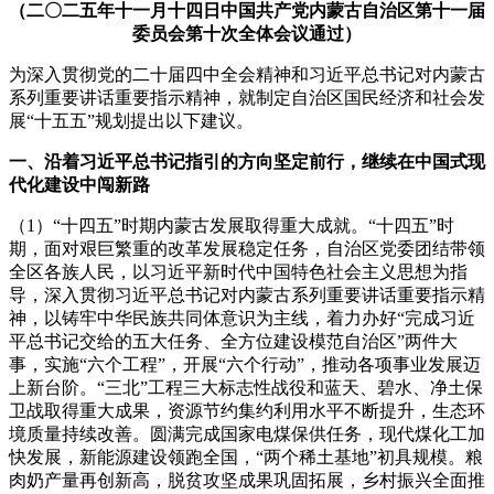
（二〇二五年十一月十四日中国共产党内蒙古自治区第十一届
委员会第十次全体会议通过）
为深入贯彻党的二十届四中全会精神和习近平总书记对内蒙古
系列重要讲话重要指示精神，就制定自治区国民经济和社会发
展“十五五”规划提出以下建议。
一、沿着习近平总书记指引的方向坚定前行，继续在中国式现
代化建设中闯新路
（1）“十四五”时期内蒙古发展取得重大成就。“十四五”时
期，面对艰巨繁重的改革发展稳定任务，自治区党委团结带领
全区各族人民，以习近平新时代中国特色社会主义思想为指
导，深入贯彻习近平总书记对内蒙古系列重要讲话重要指示精
神，以铸牢中华民族共同体意识为主线，着力办好“完成习近
平总书记交给的五大任务、全方位建设模范自治区”两件大
事，实施“六个工程”，开展“六个行动”，推动各项事业发展迈
上新台阶。“三北”工程三大标志性战役和蓝天、碧水、净土保
卫战取得重大成果，资源节约集约利用水平不断提升，生态环
境质量持续改善。圆满完成国家电煤保供任务，现代煤化工加
快发展，新能源建设领跑全国，“两个稀土基地”初具规模。粮
肉奶产量再创新高，脱贫攻坚成果巩固拓展，乡村振兴全面推