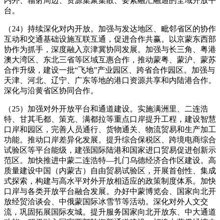
内外、辐射周边、资源集聚集散、要素融汇融通的全域开放平
台。
（24）持续深化对内开放。加强与发达地区、毗邻省区的协作
互动和交通基础设施互联互通，促进合作共赢。以京蒙东西部
协作为抓手，深度融入京津冀协同发展。加强与长三角、粤港
澳大湾区、东北三省等区域互惠合作，推动蒙粤、蒙沪、蒙苏
合作升级，建设一批“飞地”产业园区、跨省合作园区。加强与
天津、河北、辽宁、广东等地的港口资源共享和内陆港合作。
深化与沿黄省区协同合作。
（25）加强对外开放平台和通道建设。实施满洲里、二连浩
特、甘其毛都、策克、满都拉等重点口岸提升工程，建设智慧
口岸和园区，完善人员通行、货物通关、物流贸易和生产加工
功能。推动口岸差异化发展。提升综合保税区、跨境电商综合
试验区等平台能级，建强国际陆港和国家进口贸易促进创新示
范区。加快推进中蒙二连浩特—扎门乌德经济合作区建设。高
质量建设中国（内蒙古）自由贸易试验区，开展首创性、集成
式探索，构建与高水平对外开放相适应的政策制度体系。加快
口岸与各类开放平台融合发展。办好中蒙博览会、国家向北开
放经贸洽谈会、中俄蒙国际冰雪节等活动。深化对外人文交
流，巩固拓展国际友城。提升服务国家向北开放东、中大通道