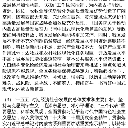
发展格局加快构建、“双碳”工作纵深推进，为内蒙古把能源、
资源、区位、农牧业等优势转化为高质量发展优势创造了广阔
空间。随着西部大开发、东北全面振兴、黄河流域生态保护和
高质量发展等国家战略叠加效应充分显现，《国务院关于推动
内蒙古高质量发展奋力书写中国式现代化新篇章的意见》等政
策红利持续释放，我区发展的动能将更加充沛。同时，我区发
展不平衡不充分问题仍然突出，经济发展水平同资源禀赋还不
相称，科技创新能力不足，新兴产业规模不大，传统产业支撑
作用减弱；农牧业和农村牧区现代化任务艰巨；开放发展水平
不高；城乡居民增收渠道较窄，基本公共服务水平仍然偏低；
人口结构变化给经济发展和社会治理带来新挑战；重点领域风
险隐患不容忽视。全区各级要保持战略定力，增强必胜信心，
以改革创新思维扬优势、补短板、强弱项，以历史主动精神克
难关、战风险、迎挑战，不懈努力、接续奋斗，书写好中国式
现代化内蒙古新篇章。
（3）“十五五”时期经济社会发展的总体要求和主要目标。坚
持马克思列宁主义、毛泽东思想、邓小平理论、“三个代表”重
要思想、科学发展观，全面贯彻习近平新时代中国特色社会主
义思想，深入贯彻党的二十大和二十届历次全会精神，贯彻落
实习近平总书记对内蒙古系列重要讲话重要指示精神，以铸牢