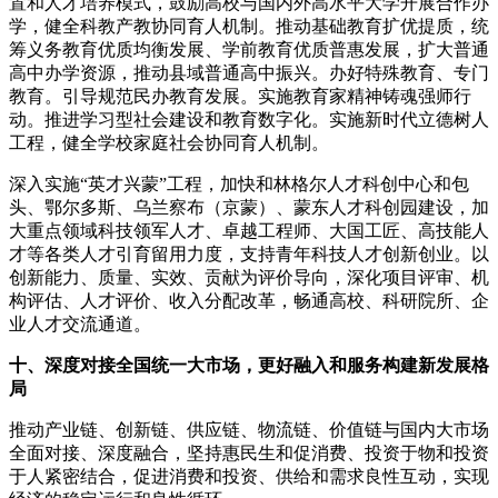
置和人才培养模式，鼓励高校与国内外高水平大学开展合作办
学，健全科教产教协同育人机制。推动基础教育扩优提质，统
筹义务教育优质均衡发展、学前教育优质普惠发展，扩大普通
高中办学资源，推动县域普通高中振兴。办好特殊教育、专门
教育。引导规范民办教育发展。实施教育家精神铸魂强师行
动。推进学习型社会建设和教育数字化。实施新时代立德树人
工程，健全学校家庭社会协同育人机制。
深入实施“英才兴蒙”工程，加快和林格尔人才科创中心和包
头、鄂尔多斯、乌兰察布（京蒙）、蒙东人才科创园建设，加
大重点领域科技领军人才、卓越工程师、大国工匠、高技能人
才等各类人才引育留用力度，支持青年科技人才创新创业。以
创新能力、质量、实效、贡献为评价导向，深化项目评审、机
构评估、人才评价、收入分配改革，畅通高校、科研院所、企
业人才交流通道。
十、深度对接全国统一大市场，更好融入和服务构建新发展格
局
推动产业链、创新链、供应链、物流链、价值链与国内大市场
全面对接、深度融合，坚持惠民生和促消费、投资于物和投资
于人紧密结合，促进消费和投资、供给和需求良性互动，实现