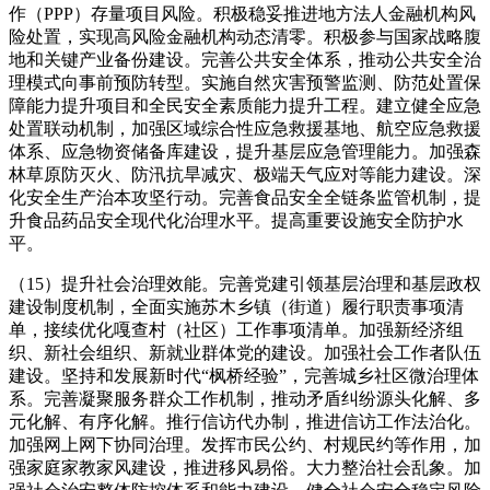
作（PPP）存量项目风险。积极稳妥推进地方法人金融机构风
险处置，实现高风险金融机构动态清零。积极参与国家战略腹
地和关键产业备份建设。完善公共安全体系，推动公共安全治
理模式向事前预防转型。实施自然灾害预警监测、防范处置保
障能力提升项目和全民安全素质能力提升工程。建立健全应急
处置联动机制，加强区域综合性应急救援基地、航空应急救援
体系、应急物资储备库建设，提升基层应急管理能力。加强森
林草原防灭火、防汛抗旱减灾、极端天气应对等能力建设。深
化安全生产治本攻坚行动。完善食品安全全链条监管机制，提
升食品药品安全现代化治理水平。提高重要设施安全防护水
平。
（15）提升社会治理效能。完善党建引领基层治理和基层政权
建设制度机制，全面实施苏木乡镇（街道）履行职责事项清
单，接续优化嘎查村（社区）工作事项清单。加强新经济组
织、新社会组织、新就业群体党的建设。加强社会工作者队伍
建设。坚持和发展新时代“枫桥经验”，完善城乡社区微治理体
系。完善凝聚服务群众工作机制，推动矛盾纠纷源头化解、多
元化解、有序化解。推行信访代办制，推进信访工作法治化。
加强网上网下协同治理。发挥市民公约、村规民约等作用，加
强家庭家教家风建设，推进移风易俗。大力整治社会乱象。加