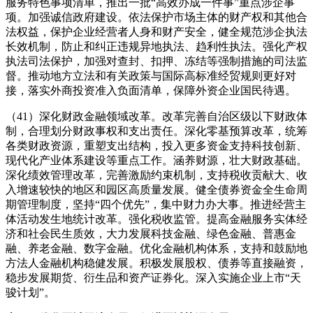
服务特色事项清单，推出一批“高效办成一件事”重点涉企事
项。加强诚信政府建设。依法保护市场主体的财产权和其他合
法权益，保护企业经营者人身和财产安全，健全规范涉企执法
长效机制，防止和纠正违规异地执法、趋利性执法。强化产权
执法司法保护，加强对查封、扣押、冻结等强制措施的司法监
督。推动地方立法和有关政策与国际高标准经贸规则更好对
接，落实外商投资准入负面清单，保障外资企业国民待遇。
（41）深化财政金融领域改革。改革完善自治区级以下财政体
制，合理划分财政事权和支出责任。深化零基预算改革，统筹
各类财政资源，重塑支出结构，投入更多资金支持科技创新、
现代化产业体系建设等重点工作。涵养财源，壮大财政基础。
深化绩效管理改革，完善激励约束机制，支持税收贡献大、收
入增速较快的地区和园区高质量发展。健全债券资金全生命周
期管理制度，坚持“四个优先”，集中财力办大事。推进经营主
体活动发生地统计改革。强化税收监管。提高金融服务实体经
济和社会民生质效，大力发展科技金融、绿色金融、普惠金
融、养老金融、数字金融。优化金融机构体系，支持和鼓励地
方法人金融机构稳健发展。积极发展股权、债券等直接融资，
稳步发展期货、衍生品和资产证券化。深入实施企业上市“天
骏计划”。