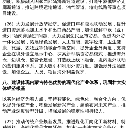
功能。积极融入国家西部陆海新通道建设，打造中蒙俄经济走
廊新通道，推进跨境运输通道、油气管道、输电线路等重点项
目建设。
（26）大力发展开放型经济。促进口岸和腹地联动发展，提升
进口资源落地加工水平和出口商品产能，加快破解中欧（亚）
班列“酒肉穿肠过”问题。大力发展边民互市贸易。促进内外贸
一体化发展，拓展绿色发展、人工智能、数字经济、卫生健
康、旅游、农牧业等领域合作新空间。提升企业外向度，支持
企业在境外设立展示中心。探索新型易货贸易模式，推进海外
仓、边境仓、监管仓建设，打造线上线下融合、境内境外联动
的营销服务体系。加大吸引和利用外资力度。加强涉外法治建
设。加强企业、人员、项目海外利益保护。
八、建设体现内蒙古特色优势的现代化产业体系，巩固壮大实
体经济根基
以实体经济为着力点，坚持智能化、绿色化、融合化方向，优
化提升传统产业，积极发展新兴产业，超前布局未来产业，推
动产业深度转型升级，增强发展的稳定性和持续力。
（27）推动传统产业焕新发展。推进煤化工向化工新材料、特
种燃料、高端化学品方向延伸，加速“一步法”技术产业化，打