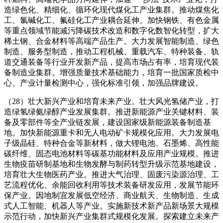
造绿色化、精细化、循环化现代煤化工产业集群。推动煤焦化
工、氯碱化工、氟硅化工产业耦合延伸。加快钢铁、有色金属
等重点领域节能减污降碳技术改造和数字化数智化转型，扩大
稀土钢、合金材料等高端产品生产。大力发展智能制造、绿色
制造、服务型制造，推动工程机械、重载汽车、特种装备、轨
道交通装备等行业开发新产品，提高市场占有率，培育现代装
备制造业集群。增强质量技术基础能力，培育一批国家质检中
心、产业计量检测中心，强化标准引领，加强品牌建设。
（28）壮大新兴产业和培育未来产业。壮大风光氢储产业，打
造绿氢绿氨绿醇产业发展集群。推进新能源产业关键材料、装
备及零部件等全产业链发展，建设国家级新能源装备制造基
地。加快新能源重卡和无人电动矿卡规模化应用。大力发展电
子级晶硅、特种合金等新材料，做大锂电池、石墨烯、高性能
碳纤维、固态电池材料等碳基功能材料及应用产业规模。推进
生物疫苗研制基地和生物发酵与制药转型升级示范基地建设，
培育壮大生物医药产业。推进大气治理、固废污染源治理、工
艺流程优化、余能回收利用等技术装备研发应用，发展节能环
保产业。因地制宜发展低空经济、商业航天、生物制造、生成
式人工智能、机器人等产业。实施新技术新产品新场景大规模
示范行动，加快新兴产业集群式规模化发展。探索建立未来产