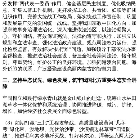
分发挥“两代表一委员”作用。健全基层民主制度。优化吸纳民
意、汇集民智工作机制。更好发挥工会、共青团、妇联等群团
组织作用。完善大统战工作格局，落实统战工作责任制，巩固
和发展最广泛的爱国统一战线。坚持我国宗教中国化方向，加
强宗教事务治理法治化。深入推进依法治区，以法治凝聚人
心、守护团结。有效保证宪法、法律的遵守和执行，加强立法
规划和立法审查。强化法治政府建设。规范司法权力运行。强
化检察监督。有效解决“执行难”问题。加强领导干部依法办事
监督检查。推进法治社会建设，营造全社会崇尚法治、恪守规
则、尊重契约、维护公正的良好环境。加强同港澳台同胞、海
外侨胞的联系，广泛凝聚建设亮丽内蒙古的智慧力量。
三、坚持生态优先、绿色发展，筑牢我国北方重要生态安全屏
障
牢固树立和践行绿水青山就是金山银山的理念，统筹山水林田
湖草沙一体化保护和系统治理，协同推进降碳、减污、扩绿、
增长，加快经济社会发展全面绿色转型。
（8）如期打赢“三北”工程攻坚战。高质量建设黄河“几字
弯”绿化带、淤地坝、光伏治沙带、沙漠锁边林草带“四道防
线”，推进毛乌素沙地歼灭战。打好科尔沁、浑善达克两大沙