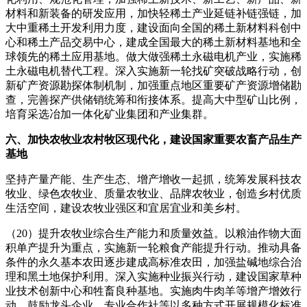
材料和新装备的研发应用，加快轻稀土产业延链补链强链，加
大中重稀土开发利用力度，建设面向全国的稀土新材料科创中
心和稀土产品交易中心，建成全国最大的稀土新材料基地和全
球领先的稀土应用基地。做大做强稀土永磁电机产业，实施稀
土永磁电机替代工程。深入实施新一轮找矿突破战略行动，创
新矿产资源勘探体制机制，加强重点地区重要矿产资源增储勘
查，完善探产供储销统筹和衔接体系。提高大中型矿山比例，
培育采选冶加一体化矿业集团和产业集群。
六、加快农牧业农村牧区现代化，建设国家重要农畜产品生产
基地
坚持产量产能、生产生态、增产增收一起抓，统筹发展科技农
牧业、绿色农牧业、质量农牧业、品牌农牧业，创造乡村优质
生活空间，建设农牧业强区和宜居宜业和美乡村。
（20）提升农牧业综合生产能力和质量效益。以粮油作物大面
积单产提升为重点，实施新一轮粮食产能提升行动。推动具备
条件的永久基本农田逐步建成高标准农田，加强盐碱地综合治
理和黑土地保护利用。深入实施种业振兴行动，建设国家草种
业技术创新中心和牲畜良种基地。实施肉牛肉羊等增产增效行
动，鼓励龙头企业、专业合作社等以多种方式开展规模化标准