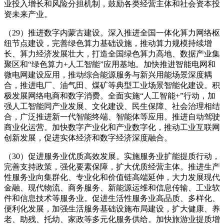
业投入增长和风险分担机制，鼓励各类经营主体和社会资本投
资未来产业。
（29）推进数字内蒙古建设。深入推进全国一体化算力网络枢
纽节点建设，完善绿色算力基础设施，推动算力规模持续增
长、算力经济发展壮大，打造全国绿色算力高地、数据产业集
聚区和“绿色算力+人工智能”应用基地。加快推进智能电网和
微电网建设应用，推动综合能源服务与新兴用能场景深度耦
合，推进电厂、油气田、煤矿等典型工业场景智能化建设。积
极发展网络电商和数字消费。全面实施“人工智能+”行动，加
强人工智能同产业发展、文化建设、民生保障、社会治理相结
合，广泛推进新一代智能终端、智能体等应用。推进自动驾驶
商业化运营。加快数字产业化和产业数字化，推动工业互联网
创新发展，促进实体经济和数字经济深度融合。
（30）促进服务业优质高效发展。实施服务业扩能提质行动，
完善支持政策，强化要素保障，扩大优质经营主体。推进生产
性服务业向集群化、专业化和价值链高端延伸，大力发展现代
金融、现代物流、商务服务、新能源运维和信息传输、工业软
件和信息技术等服务业。促进生活性服务业高品质、多样化、
便利化发展，加强生活服务基础设施布局建设，扩大健康、养
老、助残、托幼、家政等多元化服务供给。加快旅游业提质增