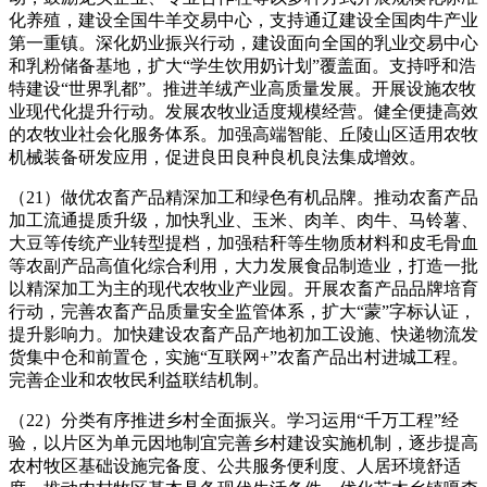
化养殖，建设全国牛羊交易中心，支持通辽建设全国肉牛产业
第一重镇。深化奶业振兴行动，建设面向全国的乳业交易中心
和乳粉储备基地，扩大“学生饮用奶计划”覆盖面。支持呼和浩
特建设“世界乳都”。推进羊绒产业高质量发展。开展设施农牧
业现代化提升行动。发展农牧业适度规模经营。健全便捷高效
的农牧业社会化服务体系。加强高端智能、丘陵山区适用农牧
机械装备研发应用，促进良田良种良机良法集成增效。
（21）做优农畜产品精深加工和绿色有机品牌。推动农畜产品
加工流通提质升级，加快乳业、玉米、肉羊、肉牛、马铃薯、
大豆等传统产业转型提档，加强秸秆等生物质材料和皮毛骨血
等农副产品高值化综合利用，大力发展食品制造业，打造一批
以精深加工为主的现代农牧业产业园。开展农畜产品品牌培育
行动，完善农畜产品质量安全监管体系，扩大“蒙”字标认证，
提升影响力。加快建设农畜产品产地初加工设施、快递物流发
货集中仓和前置仓，实施“互联网+”农畜产品出村进城工程。
完善企业和农牧民利益联结机制。
（22）分类有序推进乡村全面振兴。学习运用“千万工程”经
验，以片区为单元因地制宜完善乡村建设实施机制，逐步提高
农村牧区基础设施完备度、公共服务便利度、人居环境舒适