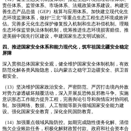
责任体系、监管体系、市场体系、法规政策体系建设。构建完
善生态产品总值（GEP）核算与应用体系。加快建立现代化生
态环境监测体系，做好“三北”等重点生态工程生态环境成效评
估。完善多元化生态保护修复投入机制和生态补偿机制。理顺
生态环保监管执法体制机制，统筹推进生态环境损害赔偿。推
进美丽中国先行区建设，申建国家生态文明试验区。
四、推进国家安全体系和能力现代化，筑牢祖国北疆安全稳定
屏障
深入贯彻总体国家安全观，健全维护国家安全体制机制，有效
防范化解各类风险隐患，以内蒙古之稳守卫边疆安全、拱卫首
都安全。
（13）坚决维护国家政治安全。严密防范、严厉打击境内外敌
对势力渗透破坏颠覆活动，深入开展反恐怖反邪教斗争。实施
意识形态工作能力提升工程，完善舆论引导和舆情应对协同机
制。加强网络、数据、人工智能等新兴领域国家安全能力建
设。强化国家安全教育，深化全民国防教育。
（14）加强重点领域风险防控。如期完成隐性债务化解、清偿
拖欠企业账款任务，积极化解财政暂付款、政府和社会资本合