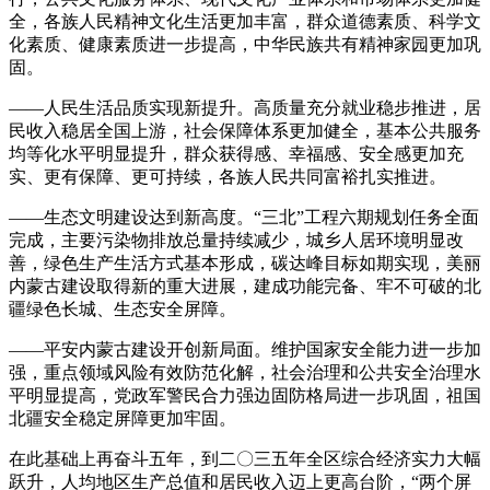
全，各族人民精神文化生活更加丰富，群众道德素质、科学文
化素质、健康素质进一步提高，中华民族共有精神家园更加巩
固。
——人民生活品质实现新提升。高质量充分就业稳步推进，居
民收入稳居全国上游，社会保障体系更加健全，基本公共服务
均等化水平明显提升，群众获得感、幸福感、安全感更加充
实、更有保障、更可持续，各族人民共同富裕扎实推进。
——生态文明建设达到新高度。“三北”工程六期规划任务全面
完成，主要污染物排放总量持续减少，城乡人居环境明显改
善，绿色生产生活方式基本形成，碳达峰目标如期实现，美丽
内蒙古建设取得新的重大进展，建成功能完备、牢不可破的北
疆绿色长城、生态安全屏障。
——平安内蒙古建设开创新局面。维护国家安全能力进一步加
强，重点领域风险有效防范化解，社会治理和公共安全治理水
平明显提高，党政军警民合力强边固防格局进一步巩固，祖国
北疆安全稳定屏障更加牢固。
在此基础上再奋斗五年，到二〇三五年全区综合经济实力大幅
跃升，人均地区生产总值和居民收入迈上更高台阶，“两个屏