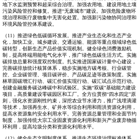
地下水监测预警和超采综合治理。加强农用地、建设用地土壤
污染风险管控和修复。推进“无废城市”建设。加强危险废物环
境治理和医疗废物集中无害化处置。加强新污染物协同治理和
环境风险管控体系建设。
（11）推进绿色低碳循环发展。推进产业生态化和生态产业
化，加快工业、城乡建设、交通运输、能源等重点领域绿色低
碳转型，创新生态产品价值实现机制。健全绿色消费激励机
制，提高终端用能电气化水平，推广绿色低碳生活方式。实施
碳排放总量和强度双控制度。扎实推进国家碳计量中心建设，
完善碳排放统计核算体系，稳步实施地方碳考核、行业碳管
控、企业碳管理、项目碳评价、产品碳足迹等政策制度。实施
林草固碳增汇行动、碳汇价值实现行动、碳汇试点示范行动。
创建金融服务碳达峰碳中和试验区。实施“双碳”基础能力建设
项目，高质量建设零碳园区和工厂。全方位贯彻“四水四定”原
则，强化水资源刚性约束，深挖农业节水潜力，推广浅埋滴灌
等技术，加强再生水、矿井水等综合利用和雨洪资源化利用，
提高水资源集约安全利用水平。完善资源总量管理和全面节约
制度，加强传统大宗工业固废资源化利用和新兴产业废弃物循
环利用，提高垃圾分类和资源化利用水平。
（12）健全生态文明制度体系。推进生态环境治理标准体系、