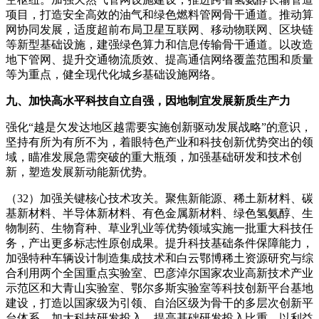
项目，打造安全高效的油气和绿色燃料管网骨干通道。推动算
网协同发展，适度超前布局卫星互联网、移动物联网、区块链
等新型基础设施，建强绿色算力和信息传输骨干通道。以改造
地下管网、提升交通物流质效、提高通信网络覆盖范围和质量
等为重点，健全现代化城乡基础设施网络。
九、加快高水平科技自立自强，因地制宜发展新质生产力
强化“越是欠发达地区越需要实施创新驱动发展战略”的意识，
坚持有所为有所不为，着眼特色产业和科技创新优势突出的领
域，瞄准发展急需突破的重大瓶颈，加强基础研发和技术创
新，塑造发展新动能新优势。
（32）加强关键核心技术攻关。聚焦新能源、稀土新材料、碳
基新材料、半导体新材料、有色金属新材料、绿色氢氨醇、生
物制药、生物育种、草业乳业等优势领域实施一批重大科技任
务，产出更多标志性原创成果。提升科技基础条件保障能力，
加强特种车辆设计制造集成技术和白云鄂博稀土资源研究与综
合利用两个全国重点实验室、巴彦淖尔国家农业高新技术产业
示范区和大青山实验室、鄂尔多斯实验室等科技创新平台基地
建设，打造以国家级为引领、自治区级为骨干的多层次创新平
台体系。加大科技研发投入，提高基础研发投入比重。以利益