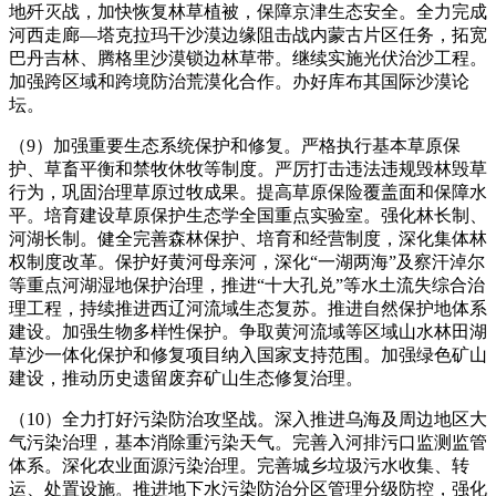
地歼灭战，加快恢复林草植被，保障京津生态安全。全力完成
河西走廊—塔克拉玛干沙漠边缘阻击战内蒙古片区任务，拓宽
巴丹吉林、腾格里沙漠锁边林草带。继续实施光伏治沙工程。
加强跨区域和跨境防治荒漠化合作。办好库布其国际沙漠论
坛。
（9）加强重要生态系统保护和修复。严格执行基本草原保
护、草畜平衡和禁牧休牧等制度。严厉打击违法违规毁林毁草
行为，巩固治理草原过牧成果。提高草原保险覆盖面和保障水
平。培育建设草原保护生态学全国重点实验室。强化林长制、
河湖长制。健全完善森林保护、培育和经营制度，深化集体林
权制度改革。保护好黄河母亲河，深化“一湖两海”及察汗淖尔
等重点河湖湿地保护治理，推进“十大孔兑”等水土流失综合治
理工程，持续推进西辽河流域生态复苏。推进自然保护地体系
建设。加强生物多样性保护。争取黄河流域等区域山水林田湖
草沙一体化保护和修复项目纳入国家支持范围。加强绿色矿山
建设，推动历史遗留废弃矿山生态修复治理。
（10）全力打好污染防治攻坚战。深入推进乌海及周边地区大
气污染治理，基本消除重污染天气。完善入河排污口监测监管
体系。深化农业面源污染治理。完善城乡垃圾污水收集、转
运、处置设施。推进地下水污染防治分区管理分级防控，强化