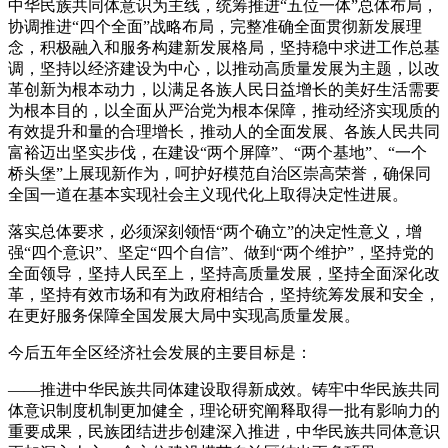
中华民族共同体意识为主线，统筹推进“五位一体”总体布局，
协调推进“四个全面”战略布局，完整准确全面贯彻新发展理
念，积极融入和服务构建新发展格局，坚持稳中求进工作总基
调，坚持以经济建设为中心，以推动高质量发展为主题，以改
革创新为根本动力，以满足各族人民日益增长的美好生活需要
为根本目的，以全面从严治党为根本保障，推动经济实现质的
有效提升和量的合理增长，推动人的全面发展、各族人民共同
富裕迈出坚实步伐，在建设“两个屏障”、“两个基地”、“一个
桥头堡”上展现新作为，呵护好模范自治区崇高荣誉，确保同
全国一道在基本实现社会主义现代化上取得决定性进展。
落实总体要求，必须深刻领悟“两个确立”的决定性意义，增
强“四个意识”、坚定“四个自信”、做到“两个维护”，坚持党的
全面领导，坚持人民至上，坚持高质量发展，坚持全面深化改
革，坚持有效市场和有为政府相结合，坚持统筹发展和安全，
在更好服务保障全国发展大局中实现高质量发展。
今后五年全区经济社会发展的主要目标是：
——推进中华民族共同体建设取得新成效。铸牢中华民族共同
体意识制度机制更加健全，理论研究阐释取得一批有影响力的
重要成果，民族团结进步创建深入推进，中华民族共同体意识