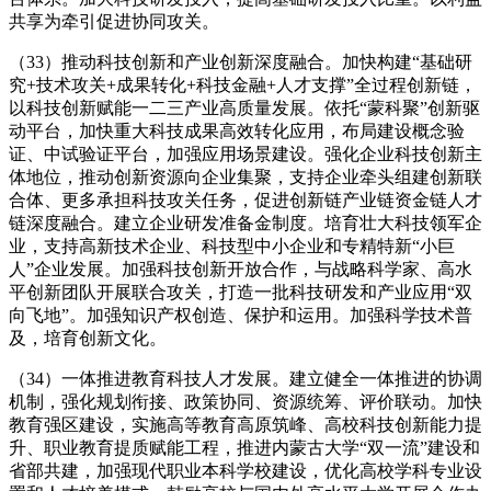
共享为牵引促进协同攻关。
（33）推动科技创新和产业创新深度融合。加快构建“基础研
究+技术攻关+成果转化+科技金融+人才支撑”全过程创新链，
以科技创新赋能一二三产业高质量发展。依托“蒙科聚”创新驱
动平台，加快重大科技成果高效转化应用，布局建设概念验
证、中试验证平台，加强应用场景建设。强化企业科技创新主
体地位，推动创新资源向企业集聚，支持企业牵头组建创新联
合体、更多承担科技攻关任务，促进创新链产业链资金链人才
链深度融合。建立企业研发准备金制度。培育壮大科技领军企
业，支持高新技术企业、科技型中小企业和专精特新“小巨
人”企业发展。加强科技创新开放合作，与战略科学家、高水
平创新团队开展联合攻关，打造一批科技研发和产业应用“双
向飞地”。加强知识产权创造、保护和运用。加强科学技术普
及，培育创新文化。
（34）一体推进教育科技人才发展。建立健全一体推进的协调
机制，强化规划衔接、政策协同、资源统筹、评价联动。加快
教育强区建设，实施高等教育高原筑峰、高校科技创新能力提
升、职业教育提质赋能工程，推进内蒙古大学“双一流”建设和
省部共建，加强现代职业本科学校建设，优化高校学科专业设