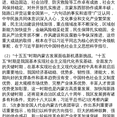
进。稳边固边、社会治理、防灾救险等工作卓有成效，社会大
局保持稳定。对外开放扎实推进，京蒙东西部协作成果丰硕，
陆路口岸货运量全国第一。“六句话的事实和道理”广泛认同，
中华民族共同体意识深入人心，文化事业和文化产业繁荣发
展，民主法治建设持续加强，重点领域改革不断深化，区域创
新能力加快提升，金融风险稳妥处置，民生保障扎实稳固。全
面从严治党常抓不懈，作风建设和反腐败斗争纵深推进。这些
重大成就的取得，根本在于以习近平同志为核心的党中央领航
掌舵，在于习近平新时代中国特色社会主义思想科学指引。
（2）“十五五”时期内蒙古发展面临新机遇新挑战。“十五
五”时期是我国基本实现社会主义现代化夯实基础、全面发力
的关键时期，在基本实现社会主义现代化进程中具有承前启后
的重要地位。我国经济基础稳、优势多、韧性强、潜能大，长
期向好的支撑条件和基本趋势没有变，中国特色社会主义制度
优势、超大规模市场优势、完整产业体系优势、丰富人才资源
优势更加彰显。这一时期也是内蒙古高质量发展、加快闯新路
的关键时期，还将迎来自治区成立八十周年，我区发展拥有诸
多有利条件。党的十八大以来，习近平总书记3次考察内蒙
古、5次参加全国人代会内蒙古代表团审议，作出系列重要讲
话重要指示，给我们以科学的方向指引、巨大的精神鼓舞、强
烈的使命感召。新一轮科技革命和产业变革加速突破，我国新