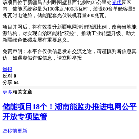
该项目位于新疆昌吉州呼图壁县西北侧约25公里处
光伏
园区
内，储能系统容量为100兆瓦/400兆瓦时，装设80台单舱容量5
兆瓦时电池舱，储能配套光伏装机容量400兆瓦。
项目并网后，将有效提升新疆电网清洁能源比例，改善当地能
源结构，对实现自治区能耗“双控”、推动工业转型升级、助力
新疆绿色低碳发展有重要意义。
免责声明：本平台仅供信息发布交流之途，请谨慎判断信息真
伪。如遇虚假诈骗信息，请立即举报
举报
反对
0
分享
64
更多
相关文章
储能项目18个！湖南能监办推进电网公平
开放专项监管
25秒前更新