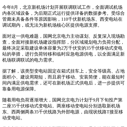
今年8月，北京新机场计划开展联调联试工作，全面调试机场
内各区域设备，为后期正式运行提供详备的数据参考。受综合
管廊未具备条件等原因影响，110千伏新机场东、西变电站在
调试期内，或无法为新机场核心区提供电源支撑。
面对这一供电难题，国网北京电力主动谋划、反复深入现场勘
查，全面对接新机场建设指挥部，分区域规划电力负荷分配，
最终决定采取建设单体容量为2万千伏安的35千伏移动式变电
站的举措，进行负荷转移和临时应急电源供电，以全面满足新
机场联调联试的电力需求。
据了解，该类型变电站固定在箱式挂车上，安全等级高、占地
面积小、建设周期短，而且易于移动、安装简便，能在最短时
间内满足供电需求，还可在新机场正式供电后，进一步提供可
靠备用电源保障。
随着用电负荷逐渐增大，国网北京电力计划于9月下旬投产第
二座35千伏移动式变电站。两座移动变电站分别选取新机场
东、西两侧两条35千伏线路为外部电源，由现状线路T接至移
动变电站。