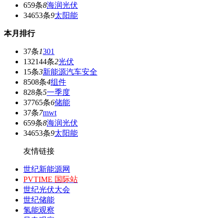
659条
8
海润光伏
34653条
9
太阳能
本月排行
37条
1
301
132144条
2
光伏
15条
3
新能源汽车安全
8508条
4
组件
828条
5
一季度
37765条
6
储能
37条
7
mwt
659条
8
海润光伏
34653条
9
太阳能
友情链接
世纪新能源网
PVTIME 国际站
世纪光伏大会
世纪储能
氢能观察