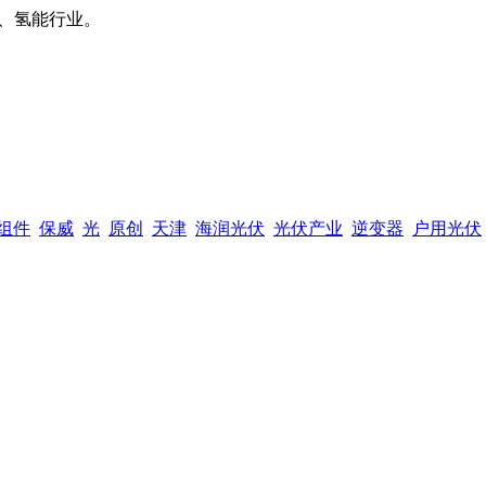
、氢能行业。
组件
保威
光
原创
天津
海润光伏
光伏产业
逆变器
户用光伏