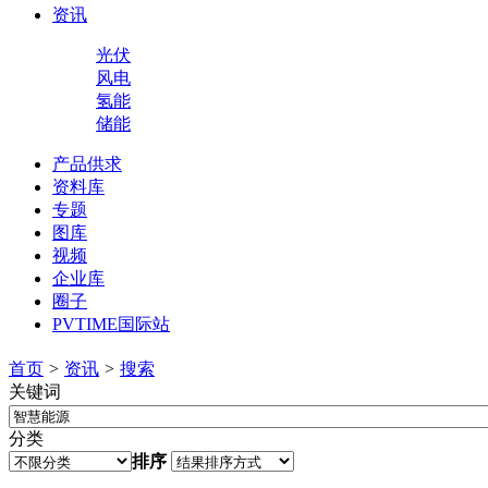
资讯
光伏
风电
氢能
储能
产品供求
资料库
专题
图库
视频
企业库
圈子
PVTIME国际站
首页
>
资讯
>
搜索
关键词
分类
排序