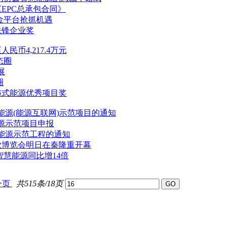
EPC总承包合同》
金平台抢抓机遇
先锋企业奖
民币4,217.4万元
态圈
展
圈
分布式能源优秀项目奖
能源
(能源互联网)示范项目的通知
源
示范项目申报
能源
示范工程的通知
业博览会明日在秦隆重开幕
智慧能源
同比增14倍
一页
共515条/18页