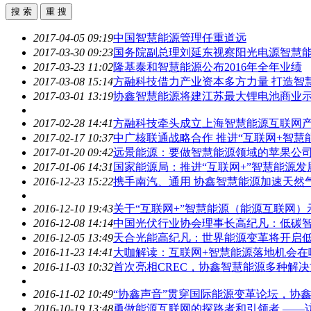
2017-04-05 09:19
中国
智慧能源
管理任重道远
2017-03-30 09:23
国务院副总理刘延东视察阳光电源
智慧
2017-03-23 11:02
隆基泰和
智慧能源
公布2016年全年业绩
2017-03-08 15:14
方融科技借力产业资本多方力量 打造
智
2017-03-01 13:19
协鑫
智慧能源
将建江苏最大锂电池商业
2017-02-28 14:41
方融科技牵头成立上海
智慧能源
互联网
2017-02-17 10:37
中广核联通战略合作 推进“互联网+
智慧
2017-01-20 09:42
远景能源：要做
智慧能源
领域的苹果公
2017-01-06 14:31
国家能源局：推进“互联网+”
智慧能源
发
2016-12-23 15:22
携手南汽、通用 协鑫
智慧能源
加速天然
2016-12-10 19:43
关于“互联网+”
智慧能源
（能源互联网）
2016-12-08 14:14
中国光伏行业协会理事长高纪凡：低碳
2016-12-05 13:49
天合光能高纪凡：世界能源变革将开启
2016-11-23 14:41
大咖解读：互联网+
智慧能源
落地机会在
2016-11-03 10:32
首次亮相CREC，协鑫
智慧能源
多种解决
2016-11-02 10:49
“协鑫声音”贯穿国际能源变革论坛，协
2016-10-19 13:48
勇做能源互联网的探路者和引领者 ——