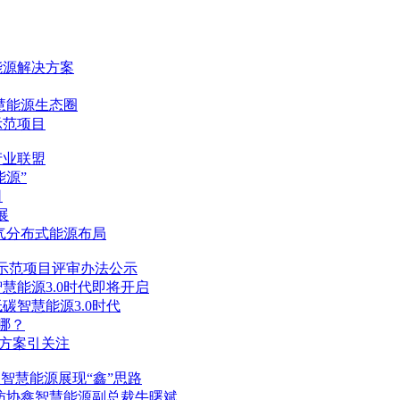
能源
解决方案
慧能源
生态圈
示范项目
产业联盟
能源
”
司
展
气分布式能源布局
示范项目评审办法公示
智慧能源
3.0时代即将开启
低碳
智慧能源
3.0时代
哪？
方案引关注
鑫
智慧能源
展现“鑫”思路
访协鑫
智慧能源
副总裁牛曙斌