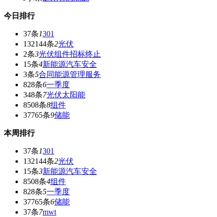
今日排行
37条
1
301
132144条
2
光伏
2条
3
光伏组件招标终止
15条
4
新能源汽车安全
3条
5
合同能源管理服务
828条
6
一季度
348条
7
光伏太阳能
8508条
8
组件
37765条
9
储能
本周排行
37条
1
301
132144条
2
光伏
15条
3
新能源汽车安全
8508条
4
组件
828条
5
一季度
37765条
6
储能
37条
7
mwt