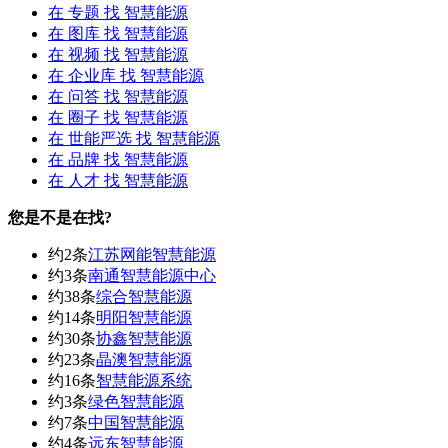
在
专题
找 智慧能源
在
图库
找 智慧能源
在
视频
找 智慧能源
在
企业库
找 智慧能源
在
问答
找 智慧能源
在
圈子
找 智慧能源
在
世能严选
找 智慧能源
在
品牌
找 智慧能源
在
人才
找 智慧能源
您是不是在找?
约2条
江苏网能智慧能源
约3条
南通智慧能源中心
约38条
综合智慧能源
约14条
明阳智慧能源
约30条
协鑫智慧能源
约23条
晶澳智慧能源
约16条
智慧能源系统
约3条
绿色智慧能源
约7条
中国智慧能源
约4条
远东智慧能源