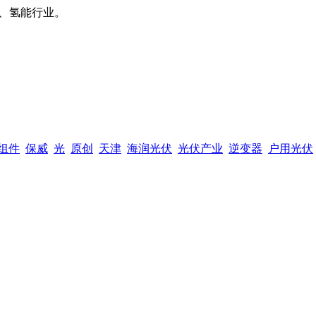
、氢能行业。
组件
保威
光
原创
天津
海润光伏
光伏产业
逆变器
户用光伏