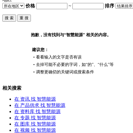
价格
~
排序
抱歉，没有找到与“
智慧能源
” 相关的内容。
建议您：
• 看看输入的文字是否有误
• 去掉可能不必要的字词，如“的”、“什么”等
• 调整更确切的关键词或搜索条件
相关搜索
在
资讯
找 智慧能源
在
产品供求
找 智慧能源
在
资料库
找 智慧能源
在
专题
找 智慧能源
在
图库
找 智慧能源
在
视频
找 智慧能源