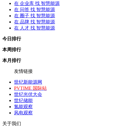
在
企业库
找 智慧能源
在
问答
找 智慧能源
在
圈子
找 智慧能源
在
品牌
找 智慧能源
在
人才
找 智慧能源
今日排行
本周排行
本月排行
友情链接
世纪新能源网
PVTIME 国际站
世纪光伏大会
世纪储能
氢能观察
风电观察
关于我们