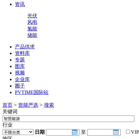
资讯
光伏
风电
氢能
储能
产品供求
资料库
专题
图库
视频
企业库
圈子
PVTIME国际站
首页
>
世能严选
>
搜索
关键词
行业
日期
至
VI
地区