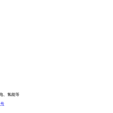
电、氢能等
4号