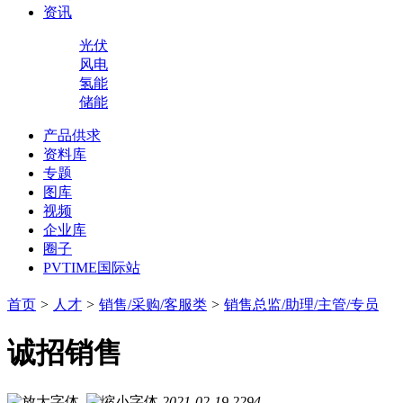
资讯
光伏
风电
氢能
储能
产品供求
资料库
专题
图库
视频
企业库
圈子
PVTIME国际站
首页
>
人才
>
销售/采购/客服类
>
销售总监/助理/主管/专员
诚招销售
2021-02-19
2294