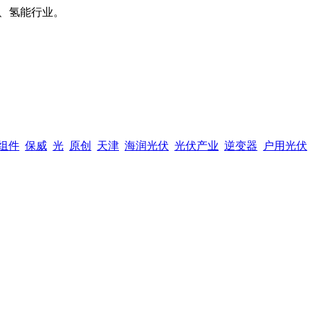
、氢能行业。
组件
保威
光
原创
天津
海润光伏
光伏产业
逆变器
户用光伏