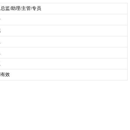
总监/助理/主管/专员
干
职
限
限
议
期有效