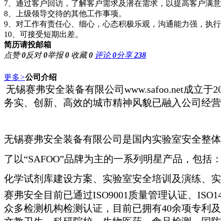
7、通过客户回访，了解客户需求及潜在需求，以提高客户满
8、上级领导交待的其他工作事项。
9、对工作有责任心、细心，心态积极乐观，沟通能力强，执
10、可接受短期出差。
简历请投邮箱
点赞
0
反对
0
举报
0
收藏
0
评论
0
分享
238
更多
>
公司介绍
无锡赛弗安全装备有限公司www.safoo.ne
务实、创新、高效的城市精神风貌已融入公司经营
无锡赛弗安全装备有限公司是国内实验室安全整体
了以“SAFOO”品牌为主的一系列明星产品，包括
化学试剂库建设方案、实验室安全培训及演练、实
赛弗安全目前已通过ISO9001质量管理认证、ISO
众多检测机构检测认证，目前已拥有40余项专利