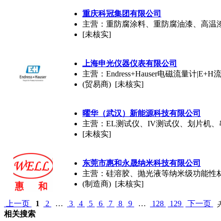
重庆科冠集团有限公司
主营：重防腐涂料、重防腐油漆、高温
[未核实]
上海申光仪器仪表有限公司
主营：Endress+Hauser电磁流量计|E+
(贸易商) [未核实]
曜华（武汉）新能源科技有限公司
主营：EL测试仪、IV测试仪、划片机
[未核实]
东莞市惠和永晟纳米科技有限公司
主营：硅溶胶、抛光液等纳米级功能性
(制造商) [未核实]
上一页
1
2
…
3
4
5
6
7
8
9
…
128
129
下一页
相关搜索