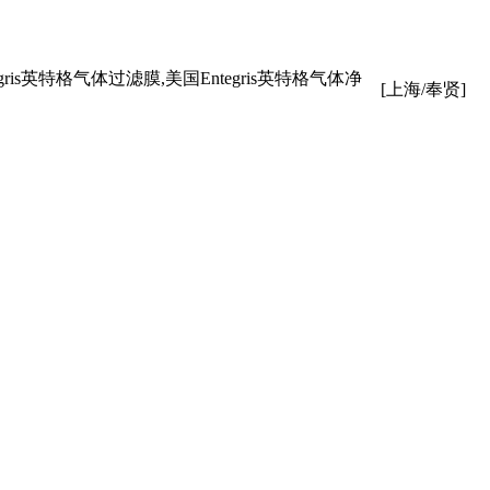
egris英特格气体过滤膜,美国Entegris英特格气体净
[上海/奉贤]