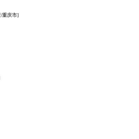
庆/重庆市]
]