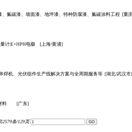
漆、氟碳漆、墙面漆、地坪漆、特种防腐漆、氟碳涂料工程
[重
H流量计|E+HPH电极
[上海/黄浦]
、串焊机、光伏组件生产线解决方案与全周期服务等
[湖北/武汉市
材料
[广东]
共2579条/129页