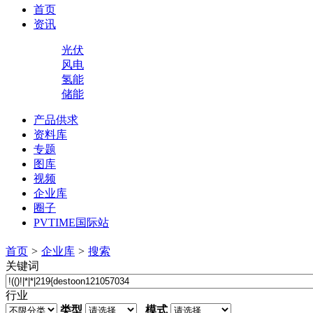
首页
资讯
光伏
风电
氢能
储能
产品供求
资料库
专题
图库
视频
企业库
圈子
PVTIME国际站
首页
>
企业库
>
搜索
关键词
行业
类型
模式