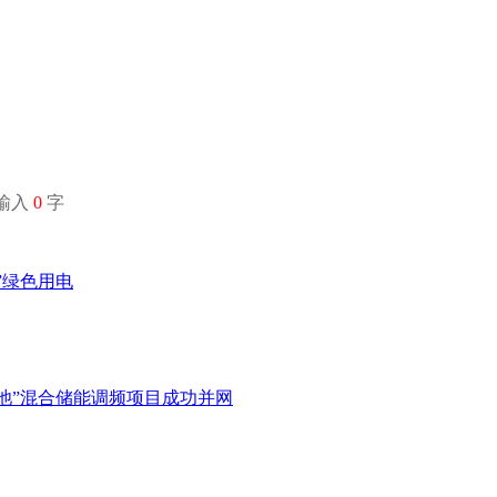
经输入
0
字
”绿色用电
电池”混合储能调频项目成功并网