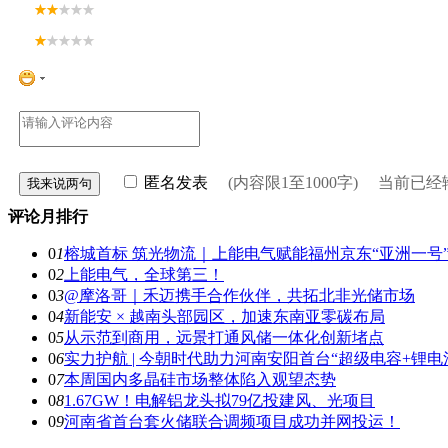
匿名发表
(内容限1至1000字) 当前已
评论月排行
0
1
榕城首标 筑光物流｜上能电气赋能福州京东“亚洲一号
0
2
上能电气，全球第三！
0
3
@摩洛哥｜禾迈携手合作伙伴，共拓北非光储市场
0
4
新能安 × 越南头部园区，加速东南亚零碳布局
0
5
从示范到商用，远景打通风储一体化创新堵点
0
6
实力护航 | 今朝时代助力河南安阳首台“超级电容+锂
0
7
本周国内多晶硅市场整体陷入观望态势
0
8
1.67GW！电解铝龙头拟79亿投建风、光项目
0
9
河南省首台套火储联合调频项目成功并网投运！