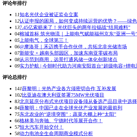
评论年排行
1
1
知名光伏企业被证监会立案
1
2
认证申报的困局，如何变成持续运营的优势？——绿色
1
3
7.45亿索赔来了！光伏巨头的两年拉锯战“结局难料”
0
4
榕城首标 筑光物流｜上能电气赋能福州京东“亚洲一号
0
5
上能电气，全球第三！
0
6
@摩洛哥｜禾迈携手合作伙伴，共拓北非光储市场
0
7
新能安 × 越南头部园区，加速东南亚零碳布局
0
8
从示范到商用，远景打通风储一体化创新堵点
0
9
实力护航 | 今朝时代助力河南安阳首台“超级电容+锂
评论总排行
14
1
薛黎明：光热产业各方须密切合作 互补发展
10
2
比亚迪在澳大利亚签署75MW光伏项目
8
3
北京延庆分布式光伏项目设备须从备选产品目录中选择
8
4
薛黎明：中国已走在全球光伏产业发展的最前列
7
5
东北农业的“逆境突围”：蔬菜大棚上种“太阳”
6
6
格林美与奔驰、宁德时代等展开合作！
5
7
恒大汽车开始交付！
5
8
动力电池全生命周期商业模式分析