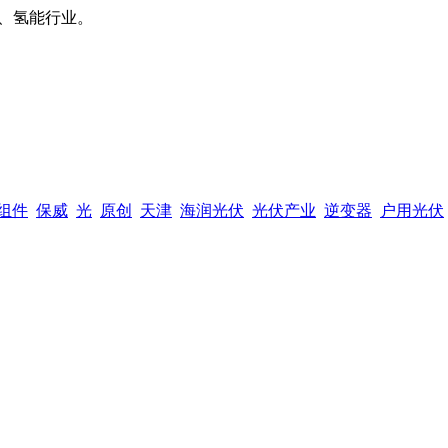
、氢能行业。
组件
保威
光
原创
天津
海润光伏
光伏产业
逆变器
户用光伏