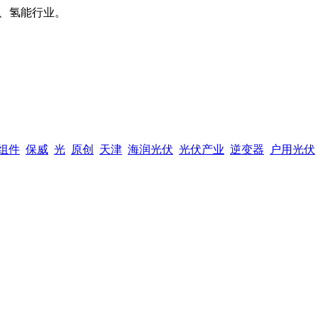
、氢能行业。
组件
保威
光
原创
天津
海润光伏
光伏产业
逆变器
户用光伏