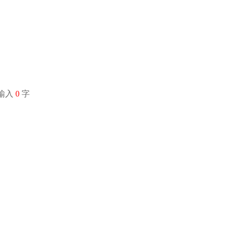
经输入
0
字