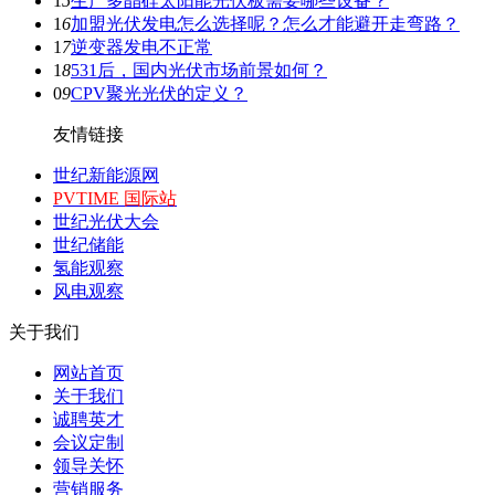
1
5
生产多晶硅太阳能光伏板需要哪些设备？
1
6
加盟光伏发电怎么选择呢？怎么才能避开走弯路？
1
7
逆变器发电不正常
1
8
531后，国内光伏市场前景如何？
0
9
CPV聚光光伏的定义？
友情链接
世纪新能源网
PVTIME 国际站
世纪光伏大会
世纪储能
氢能观察
风电观察
关于我们
网站首页
关于我们
诚聘英才
会议定制
领导关怀
营销服务