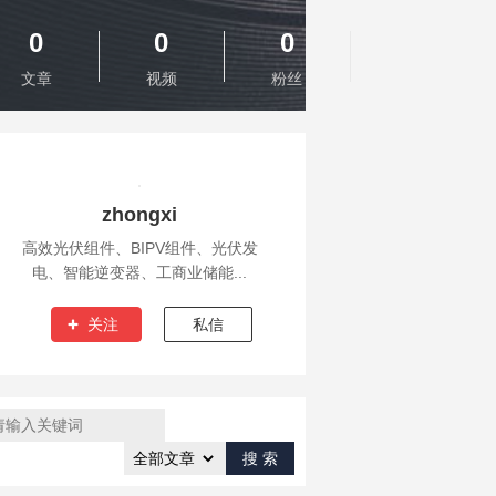
0
0
0
文章
视频
粉丝
zhongxi
高效光伏组件、BIPV组件、光伏发
电、智能逆变器、工商业储能...
关注
私信