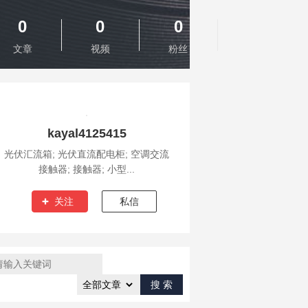
0
0
0
文章
视频
粉丝
kayal4125415
光伏汇流箱; 光伏直流配电柜; 空调交流
接触器; 接触器; 小型...
关注
私信