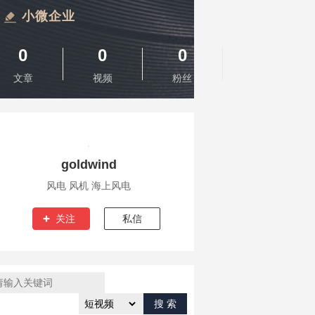
小微企业
0
0
0
文章
视频
粉丝
goldwind
风电 风机 海上风电
关注
私信