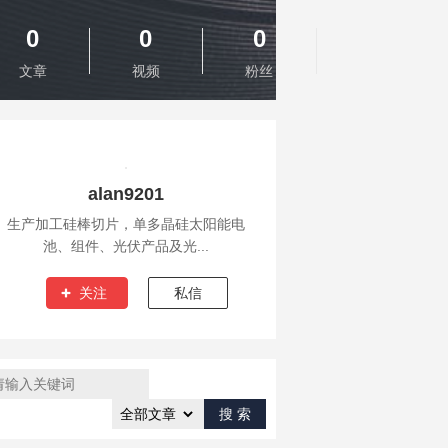
0
0
0
文章
视频
粉丝
alan9201
生产加工硅棒切片，单多晶硅太阳能电
池、组件、光伏产品及光...
关注
私信