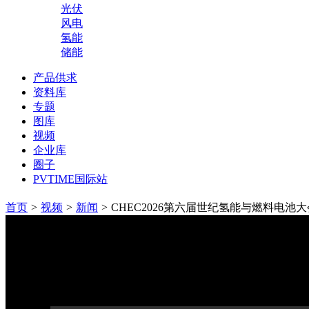
光伏
风电
氢能
储能
产品供求
资料库
专题
图库
视频
企业库
圈子
PVTIME国际站
首页
>
视频
>
新闻
>
CHEC2026第六届世纪氢能与燃料电池