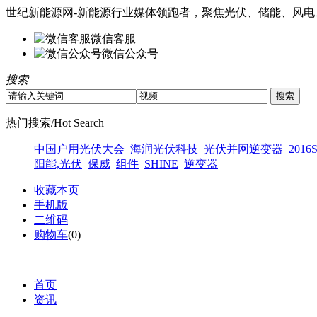
世纪新能源网-新能源行业媒体领跑者，聚焦光伏、储能、风电
微信客服
微信公众号
搜索
热门搜索/Hot Search
中国户用光伏大会
海润光伏科技
光伏并网逆变器
2016
阳能,光伏
保威
组件
SHINE
逆变器
收藏本页
手机版
二维码
购物车
(
0
)
首页
资讯