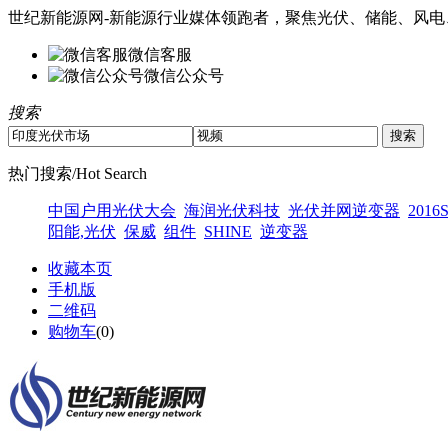
世纪新能源网-新能源行业媒体领跑者，聚焦光伏、储能、风电
微信客服
微信公众号
搜索
热门搜索/Hot Search
中国户用光伏大会
海润光伏科技
光伏并网逆变器
2016
阳能,光伏
保威
组件
SHINE
逆变器
收藏本页
手机版
二维码
购物车
(
0
)