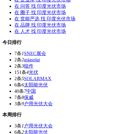
在
问答
找 印度光伏市场
在
圈子
找 印度光伏市场
在
世能严选
找 印度光伏市场
在
品牌
找 印度光伏市场
在
人才
找 印度光伏市场
今日排行
7条
1
SNEC展会
2条
2
asiasolar
2条
3
组件
151条
4
光伏
2条
5
SOLARMAX
6条
6
太阳能光伏
40条
7
中国
7条
8
保威
3条
9
户用光伏大会
本周排行
3条
1
户用光伏大会
6条
2
太阳能光伏