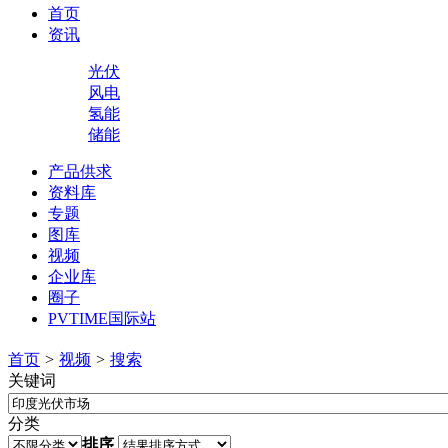
首页
资讯
光伏
风电
氢能
储能
产品供求
资料库
专题
图库
视频
企业库
圈子
PVTIME国际站
首页
>
视频
>
搜索
关键词
分类
排序