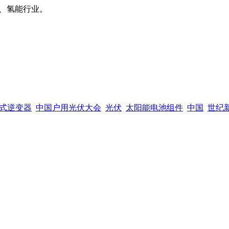
、氢能行业。
式逆变器
中国户用光伏大会
光伏
太阳能电池组件
中国
世纪