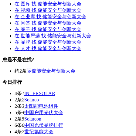
在
图库
找 储能安全与创新大会
在
视频
找 储能安全与创新大会
在
企业库
找 储能安全与创新大会
在
问答
找 储能安全与创新大会
在
圈子
找 储能安全与创新大会
在
世能严选
找 储能安全与创新大会
在
品牌
找 储能安全与创新大会
在
人才
找 储能安全与创新大会
您是不是在找?
约2条
际储能安全与创新大会
今日排行
4条
1
INTERSOLAR
2条
2
Solarco
2条
3
太阳能电池组件
5条
4
中国户用光伏大会
2条
5
Solarcon
6条
6
中国光伏品牌排行
4条
7
世纪氢能大会