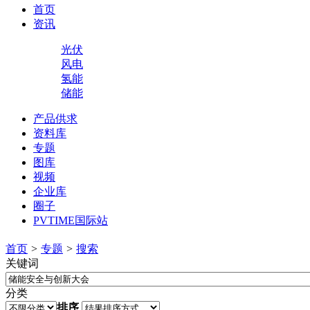
首页
资讯
光伏
风电
氢能
储能
产品供求
资料库
专题
图库
视频
企业库
圈子
PVTIME国际站
首页
>
专题
>
搜索
关键词
分类
排序