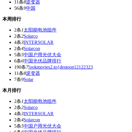
11条
8
逆变器
56条
9
中国
本周排行
2条
1
太阳能电池组件
2条
2
Solarco
4条
3
INTERSOLAR
2条
4
Solarcon
5条
5
中国户用光伏大会
6条
6
中国光伏品牌排行
190条
7
!ookmovies2.to{destoon12122323
11条
8
逆变器
7条
9
Solar
本月排行
2条
1
太阳能电池组件
2条
2
Solarco
4条
3
INTERSOLAR
2条
4
Solarcon
5条
5
中国户用光伏大会