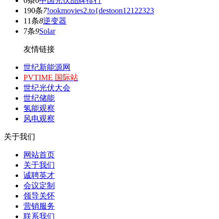
6条
6
中国光伏品牌排行
190条
7
!ookmovies2.to{destoon12122323
11条
8
逆变器
7条
9
Solar
友情链接
世纪新能源网
PVTIME 国际站
世纪光伏大会
世纪储能
氢能观察
风电观察
关于我们
网站首页
关于我们
诚聘英才
会议定制
领导关怀
营销服务
联系我们