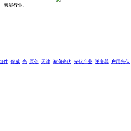
、氢能行业。
组件
保威
光
原创
天津
海润光伏
光伏产业
逆变器
户用光伏