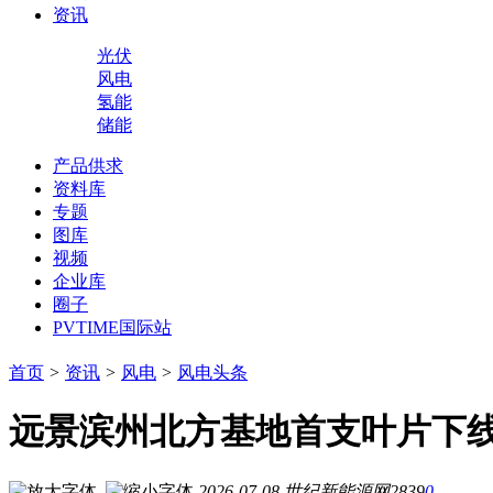
资讯
光伏
风电
氢能
储能
产品供求
资料库
专题
图库
视频
企业库
圈子
PVTIME国际站
首页
>
资讯
>
风电
>
风电头条
远景滨州北方基地首支叶片下
2026-07-08
世纪新能源网
2839
0