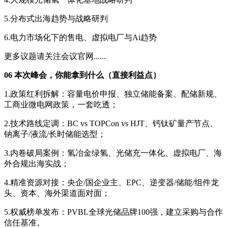
5.分布式出海趋势与战略研判
6.电力市场化下的售电、虚拟电厂与Ai趋势
更多议题请关注会议官网......
06 本次峰会，你能拿到什么（直接利益点）
1.政策红利拆解：容量电价申报、独立储能备案、配储新规、
工商业微电网政策，一套吃透；
2.技术路线定调：BC vs TOPCon vs HJT、钙钛矿量产节点、
钠离子/液流/长时储能选型；
3.内卷破局案例：氢冶金绿氢、光储充一体化、虚拟电厂、海
外合规出海实战；
4.精准资源对接：央企/国企业主、EPC、逆变器/储能/组件龙
头、资本、海外渠道面对面；
5.权威榜单发布：PVBL全球光储品牌100强，建立采购与合作
信任基准。