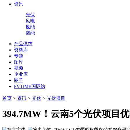
资讯
光伏
风电
氢能
储能
产品供求
资料库
专题
图库
视频
企业库
圈子
PVTIME国际站
首页
>
资讯
>
光伏
>
光伏项目
394.7MW！云南5个光伏项目
2026-05-09
中国招标投标公共服务平