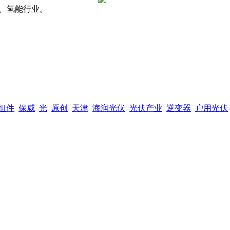
、氢能行业。
组件
保威
光
原创
天津
海润光伏
光伏产业
逆变器
户用光伏