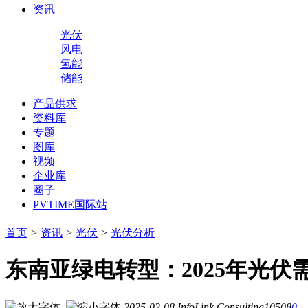
资讯
光伏
风电
氢能
储能
产品供求
资料库
专题
图库
视频
企业库
圈子
PVTIME国际站
首页
>
资讯
>
光伏
>
光伏分析
东南亚绿电转型：2025年光伏
2025-02-08
InfoLink Consulting
10508
0