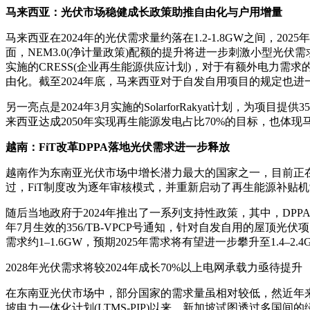
马来西亚：光伏市场稳健成长政策助推自由化与户用增量
马来西亚在2024年的光伏需求量约落在1.2-1.8GW之间
面，NEM3.0(净计量政策)配额的提升将进一步刺激小型光伏需求
实施的CRESS(企业再生能源供应计划)，对于有额外电力
由化。截至2024年底，马来西亚对于自发自用项目的规定也
另一亮点是2024年3月实施的SolarforRakyat计划，为
来西亚达成2050年实现再生能源发电占比70%的目标，也体
越南：FiT改革DPPA落地光伏需求进一步释放
越南作为东南亚光伏市场中增长潜力最大的国家之一，目前正在快
过，FiT制度改为逐年审核模式，并重新启动了再生能源补贴
随后当地政府于2024年推出了一系列支持性政策，其中，DP
年7月生效的356/TB-VPCP号通知，针对自发自用的屋顶
需求约1–1.6GW，预期2025年需求将有望进一步攀升至1.4–
2028年光伏需求将较2024年成长70%以上电网承载力亟待提升
在东南亚光伏市场中，部分国家的需求量虽相对较低，然近年来仍
坡电力一体化计划(LTMS-PIP)以来，新加坡试图透过多国