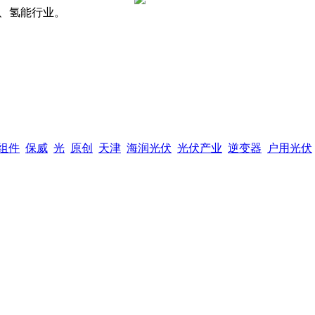
、氢能行业。
组件
保威
光
原创
天津
海润光伏
光伏产业
逆变器
户用光伏