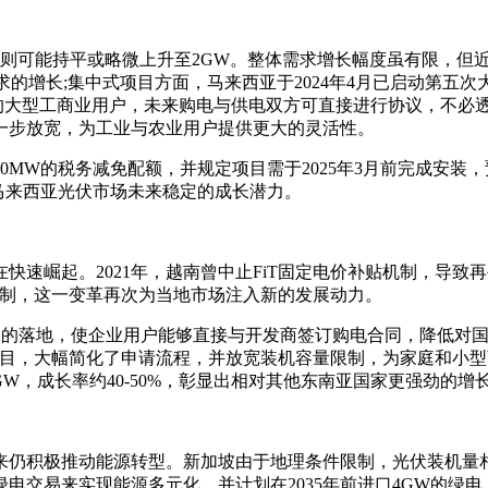
，2025年则可能持平或略微上升至2GW。整体需求增长幅度虽有
的增长;集中式项目方面，马来西亚于2024年4月已启动第五次大型
需求的大型工商业用户，未来购电与供电双方可直接进行协议，不
进一步放宽，为工业与农业用户提供更大的灵活性。
项目提供350MW的税务减免配额，并规定项目需于2025年3月前完
现马来西亚光伏市场未来稳定的成长潜力。
速崛起。2021年，越南曾中止FiT固定电价补贴机制，导致再
机制，这一变革再次为当地市场注入新的发展动力。
PA的落地，使企业用户能够直接与开发商签订购电合同，降低对国
光伏项目，大幅简化了申请流程，并放宽装机容量限制，为家庭和小
2.4GW，成长率约40-50%，彰显出相对其他东南亚国家更强劲的增
积极推动能源转型。新加坡由于地理条件限制，光伏装机量相对有限，
间的绿电交易来实现能源多元化，并计划在2035年前进口4GW