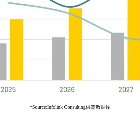
*Source:Infol
ink Consulting供需数据库