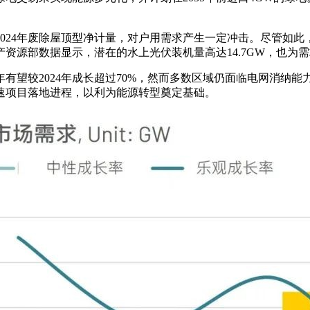
024年废除屋顶型净计量，对户用需求产生一定冲击。尽管如
资源部数据显示，潜在的水上光伏装机量高达14.7GW，也为
年有望较2024年成长超过70%，然而多数区域仍面临电网消
速项目落地进程，以利为能源转型奠定基础。