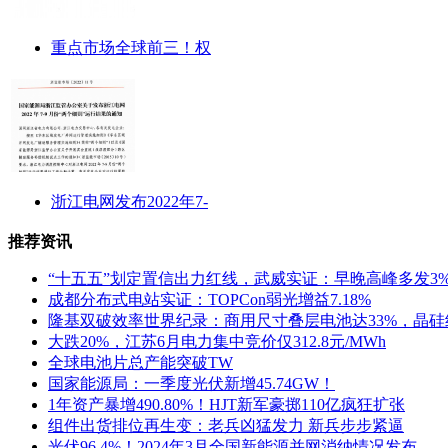
重点市场全球前三！权
浙江电网发布2022年7-
推荐资讯
“十五五”划定置信出力红线，武威实证：早晚高峰多发3
成都分布式电站实证：TOPCon弱光增益7.18%
隆基双破效率世界纪录：商用尺寸叠层电池达33%，晶硅
大跌20%，江苏6月电力集中竞价仅312.8元/MWh
全球电池片总产能突破TW
国家能源局：一季度光伏新增45.74GW！
1年资产暴增490.80%！HJT新军豪掷110亿疯狂扩张
组件出货排位再生变：老兵凶猛发力 新兵步步紧逼
光伏96.4%！2024年3月全国新能源并网消纳情况发布