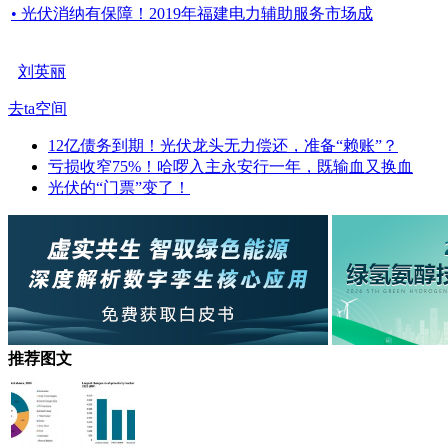
• 光伏消纳有保障！2019年福建电力辅助服务市场成
刘英丽
去ta空间
12亿债务到期！光伏龙头无力偿还，准备“赖账”？
亏损收窄75%！哈啰入主永安行一年，既输血又换血
光伏的“门票”变了！
推荐图文