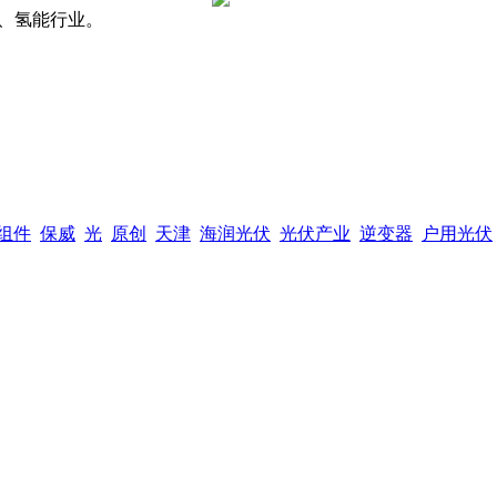
、氢能行业。
组件
保威
光
原创
天津
海润光伏
光伏产业
逆变器
户用光伏