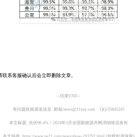
请联系客服确认后会立即删除文章。
--结束END--
有问题投稿请发送至: 邮箱/news@21xny.com QQ/35845245
本文标题: 光伏96.4%！2024年3月全国新能源并网消纳情况发布
本文链接: https://www.ne21.com/news/show-193792.html (转载时请保留)