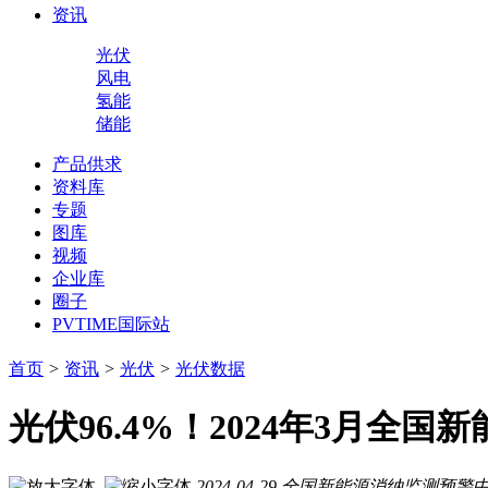
资讯
光伏
风电
氢能
储能
产品供求
资料库
专题
图库
视频
企业库
圈子
PVTIME国际站
首页
>
资讯
>
光伏
>
光伏数据
光伏96.4%！2024年3月全
2024-04-29
全国新能源消纳监测预警