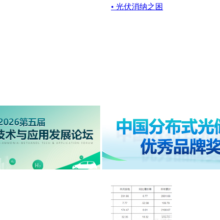
• 光伏消纳之困