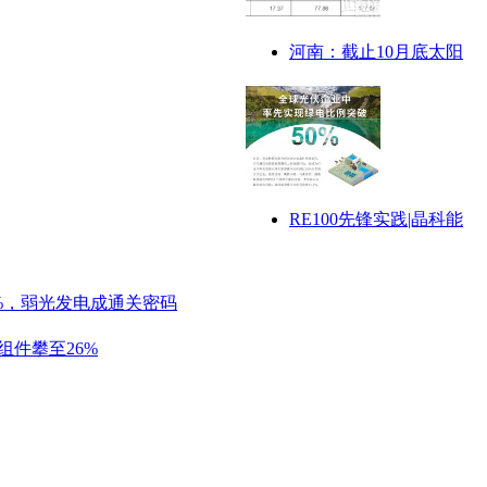
河南：截止10月底太阳
RE100先锋实践|晶科能
%，弱光发电成通关密码
组件攀至26%