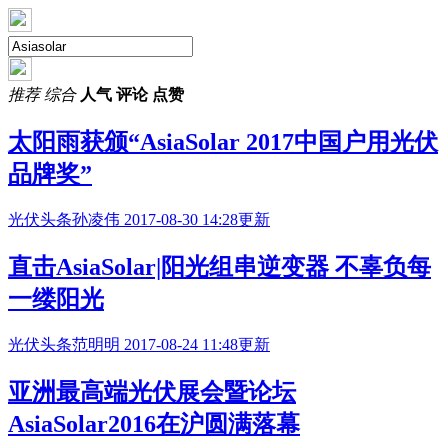
推荐
综合
人气
评论
点赞
太阳雨获颁“AsiaSolar 2017中国户用光伏
品牌奖”
光伏头条
孙凌伟
2017-08-30 14:28更新
直击AsiaSolar|阳光组串逆变器 不辜负每
一缕阳光
光伏头条
范明明
2017-08-24 11:48更新
亚洲最高端光伏展会暨论坛
AsiaSolar2016在沪圆满落幕