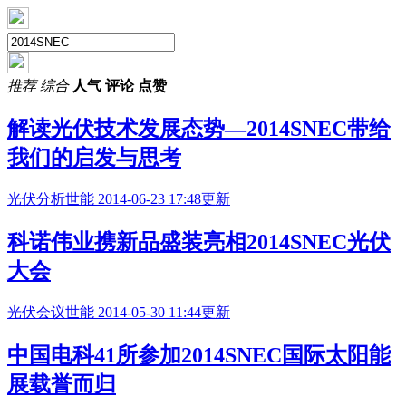
推荐
综合
人气
评论
点赞
解读光伏技术发展态势—
2014SNEC
带给
我们的启发与思考
光伏分析
世能
2014-06-23 17:48更新
科诺伟业携新品盛装亮相
2014SNEC
光伏
大会
光伏会议
世能
2014-05-30 11:44更新
中国电科41所参加
2014SNEC
国际太阳能
展载誉而归