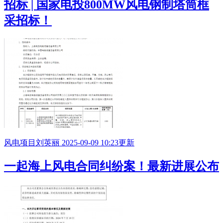
招标 | 国家电投800MW风电钢制塔筒框
采招标！
风电项目
刘英丽
2025-09-09 10:23更新
一起海上风电合同纠纷案！最新进展公布