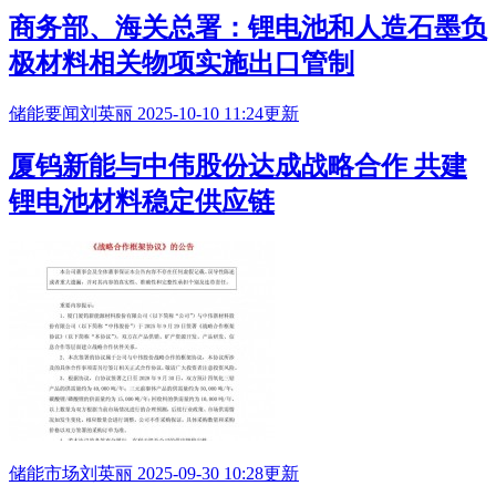
商务部、海关总署：锂电池和人造石墨负
极材料相关物项实施出口管制
储能要闻
刘英丽
2025-10-10 11:24更新
厦钨新能与中伟股份达成战略合作 共建
锂
电池材料
稳定供应链
储能市场
刘英丽
2025-09-30 10:28更新