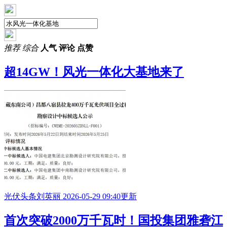
推荐
综合
人气
评论
点赞
超14GW！风光一体化大基地来了
光伏头条
刘英丽
2026-05-29 09:40更新
首次突破2000万千瓦时！国投集团雅砻江