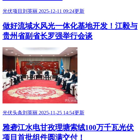
光伏项目
刘英丽
2025-12-11 09:24更新
做好流域
水风光一体化基地
开发！江毅与
贵州省副省长罗强举行会谈
光伏头条
刘英丽
2025-11-25 14:54更新
雅砻江水电甘孜理塘索绒100万千瓦光伏
项目首批组件圆满交付！