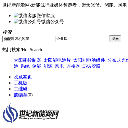
世纪新能源网-新能源行业媒体领跑者，聚焦光伏、储能、风电
微信客服
微信公众号
搜索
热门搜索/Hot Search
太阳能控制器
太阳能电池片
太阳能电池组件
分布式光
池
系统
储能
能源
风电
连接器
EVA胶膜
收藏本页
手机版
二维码
购物车
(
0
)