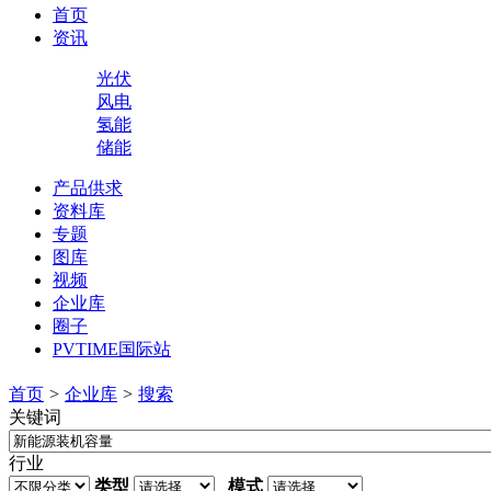
首页
资讯
光伏
风电
氢能
储能
产品供求
资料库
专题
图库
视频
企业库
圈子
PVTIME国际站
首页
>
企业库
>
搜索
关键词
行业
类型
模式