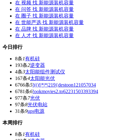
在
视频
找 新能源装机容量
在
问答
找 新能源装机容量
在
圈子
找 新能源装机容量
在
世能严选
找 新能源装机容量
在
品牌
找 新能源装机容量
在
人才
找 新能源装机容量
今日排行
8条
1
有机硅
193条
2
逆变器
4条
3
太阳能组件测试仪
167条
4
太阳能光伏
6766条
5
!(()!|*|*|219{destoon121057034
6781条
6
!ookmovies2.to62231503393394
977条
7
光伏
97条
8
光伏电站
31条
9
ups电源
本周排行
8条
1
有机硅